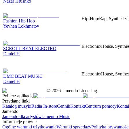
Nazar Hrushko
Hip-Hop/Rap, Synthesize
Fashion Hip Hop
Yevhen Lokhmatov
Electronic/House, Synthes
SCROLL BEAT ELECTRO
Daniel H
Electronic/House, Synthes
DMC BEAT MUSIC
Daniel H
©
2026
Jamendo Licensing
Pobierz aplikację
Przydatne linki
Katalog muzyki
Radia In-store
Cennik
Kontakt
Centrum pomocy
Konta
Jamendo
Jamendo dla artystów
Jamendo Music
Informacje prawne
Ogólne warunki użytkowania
Warunki sprzedaży
Polityka prywatnośc