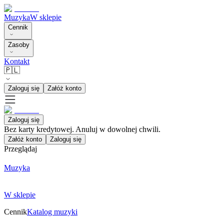
Muzyka
W sklepie
Cennik
Zasoby
Kontakt
🇵🇱
Zaloguj się
Załóż konto
Zaloguj się
Bez karty kredytowej. Anuluj w dowolnej chwili.
Załóż konto
Zaloguj się
Przeglądaj
Muzyka
W sklepie
Cennik
Katalog muzyki