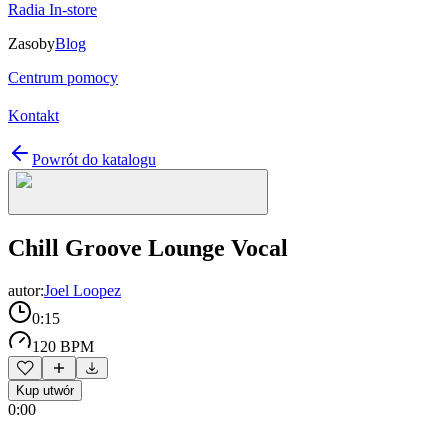
Radia In-store
Zasoby
Blog
Centrum pomocy
Kontakt
Powrót do katalogu
Chill Groove Lounge Vocal
autor:
Joel Loopez
0:15
120 BPM
Kup utwór
0:00