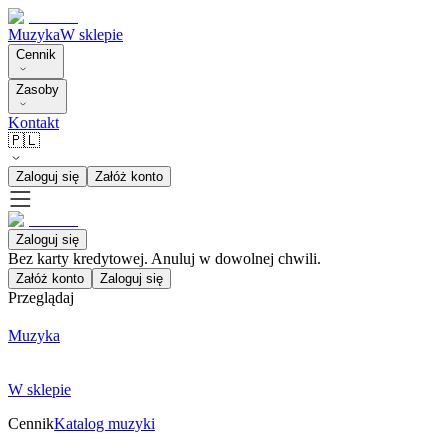
Muzyka
W sklepie
Cennik
Zasoby
Kontakt
🇵🇱
Zaloguj się
Załóż konto
Zaloguj się
Bez karty kredytowej. Anuluj w dowolnej chwili.
Załóż konto
Zaloguj się
Przeglądaj
Muzyka
W sklepie
Cennik
Katalog muzyki