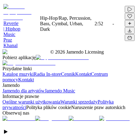
Hip-Hop/Rap, Percussion,
Reverie
Bass, Cymbal, Urban,
2:52
-
| Hiphop
Dark
Music
Praz
Khanal
©
2026
Jamendo Licensing
Pobierz aplikację
Przydatne linki
Katalog muzyki
Radia In-store
Cennik
Kontakt
Centrum
pomocy
Kontakt
Jamendo
Jamendo dla artystów
Jamendo Music
Informacje prawne
Ogólne warunki użytkowania
Warunki sprzedaży
Polityka
prywatności
Polityka plików cookie
Naruszenie praw autorskich
Obserwuj nas