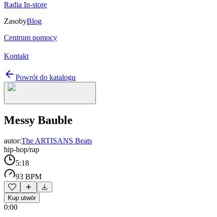
Radia In-store
Zasoby
Blog
Centrum pomocy
Kontakt
Powrót do katalogu
Messy Bauble
autor:
The ARTISANS Beats
hip-hop/rap
5:18
93 BPM
Kup utwór
0:00