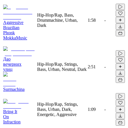
Hip-Hop/Rap, Bass,
Drummachine, Urban,
1:58
-
Aggressive
Dark
Brazilian
Phonk
MokkaMusic
Дао
вечерних
Hip-Hop/Rap, Strings,
2:51
-
улиц
Bass, Urban, Neutral, Dark
Surmachina
Hip-Hop/Rap, Strings,
Bass, Urban, Dark,
1:09
-
Bring It
Energetic, Aggressive
On
Infraction