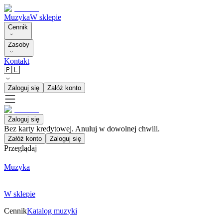
Muzyka
W sklepie
Cennik
Zasoby
Kontakt
🇵🇱
Zaloguj się
Załóż konto
Zaloguj się
Bez karty kredytowej. Anuluj w dowolnej chwili.
Załóż konto
Zaloguj się
Przeglądaj
Muzyka
W sklepie
Cennik
Katalog muzyki