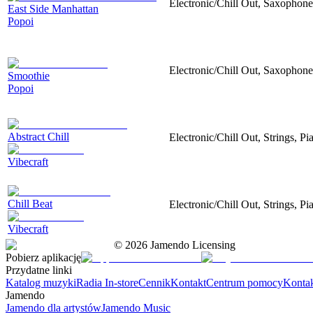
Electronic/Chill Out, Saxophone
East Side Manhattan
Popoi
Electronic/Chill Out, Saxophone,
Smoothie
Popoi
Abstract Chill
Electronic/Chill Out, Strings, P
Vibecraft
Chill Beat
Electronic/Chill Out, Strings, P
Vibecraft
©
2026
Jamendo Licensing
Pobierz aplikację
Przydatne linki
Katalog muzyki
Radia In-store
Cennik
Kontakt
Centrum pomocy
Konta
Jamendo
Jamendo dla artystów
Jamendo Music