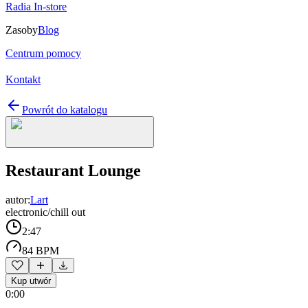
Radia In-store
Zasoby
Blog
Centrum pomocy
Kontakt
Powrót do katalogu
Restaurant Lounge
autor:
Lart
electronic/chill out
2:47
84 BPM
Kup utwór
0:00