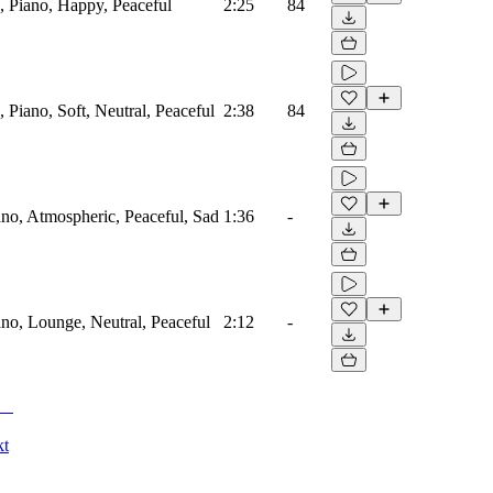
, Piano, Happy, Peaceful
2:25
84
 Piano, Soft, Neutral, Peaceful
2:38
84
iano, Atmospheric, Peaceful, Sad
1:36
-
iano, Lounge, Neutral, Peaceful
2:12
-
kt