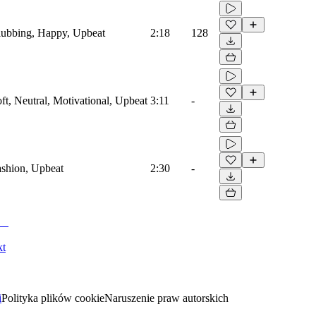
Clubbing, Happy, Upbeat
2:18
128
oft, Neutral, Motivational, Upbeat
3:11
-
Fashion, Upbeat
2:30
-
kt
i
Polityka plików cookie
Naruszenie praw autorskich