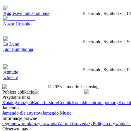
Aggresive industrial bass
Electronic, Synthesizer, 
Nazar Hrushko
Electronic, Synthesizer, S
La Lune
Igor Pumphonia
Electronic, Synthesizer, 
Attitude
while_e
©
2026
Jamendo Licensing
Pobierz aplikację
Przydatne linki
Katalog muzyki
Radia In-store
Cennik
Kontakt
Centrum pomocy
Konta
Jamendo
Jamendo dla artystów
Jamendo Music
Informacje prawne
Ogólne warunki użytkowania
Warunki sprzedaży
Polityka prywatnośc
Obserwuj nas