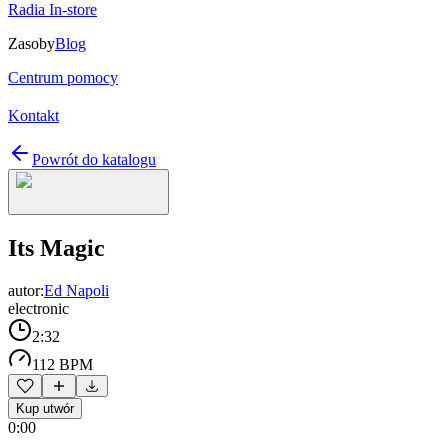
Radia In-store
Zasoby
Blog
Centrum pomocy
Kontakt
Powrót do katalogu
Its Magic
autor:
Ed Napoli
electronic
2:32
112 BPM
Kup utwór
0:00