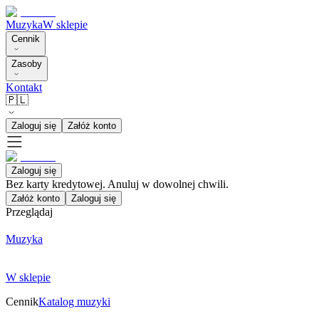
Muzyka
W sklepie
Cennik
Zasoby
Kontakt
🇵🇱
Zaloguj się
Załóż konto
Zaloguj się
Bez karty kredytowej. Anuluj w dowolnej chwili.
Załóż konto
Zaloguj się
Przeglądaj
Muzyka
W sklepie
Cennik
Katalog muzyki