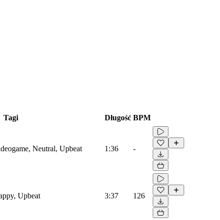
Tagi
Długość
BPM
Videogame, Neutral, Upbeat
1:36
-
Happy, Upbeat
3:37
126