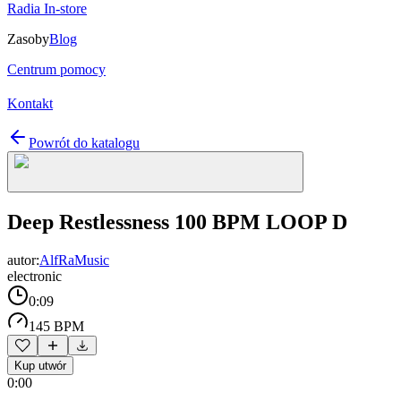
Radia In-store
Zasoby
Blog
Centrum pomocy
Kontakt
Powrót do katalogu
Deep Restlessness 100 BPM LOOP D
autor:
AlfRaMusic
electronic
0:09
145 BPM
Kup utwór
0:00