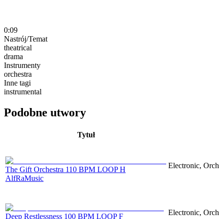
0:09
Nastrój/Temat
theatrical
drama
Instrumenty
orchestra
Inne tagi
instrumental
Podobne utwory
Tytuł
Electronic, Orch
The Gift Orchestra 110 BPM LOOP H
AlfRaMusic
Electronic, Orch
Deep Restlessness 100 BPM LOOP F