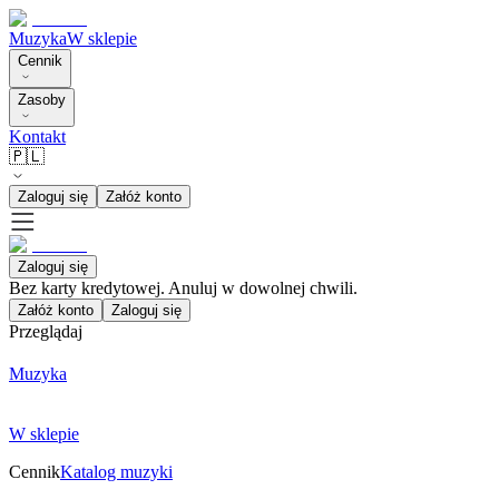
Muzyka
W sklepie
Cennik
Zasoby
Kontakt
🇵🇱
Zaloguj się
Załóż konto
Zaloguj się
Bez karty kredytowej. Anuluj w dowolnej chwili.
Załóż konto
Zaloguj się
Przeglądaj
Muzyka
W sklepie
Cennik
Katalog muzyki