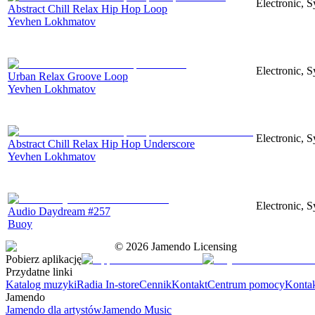
Electronic, S
Abstract Chill Relax Hip Hop Loop
Yevhen Lokhmatov
Electronic, S
Urban Relax Groove Loop
Yevhen Lokhmatov
Electronic, S
Abstract Chill Relax Hip Hop Underscore
Yevhen Lokhmatov
Electronic, 
Audio Daydream #257
Buoy
©
2026
Jamendo Licensing
Pobierz aplikację
Przydatne linki
Katalog muzyki
Radia In-store
Cennik
Kontakt
Centrum pomocy
Konta
Jamendo
Jamendo dla artystów
Jamendo Music