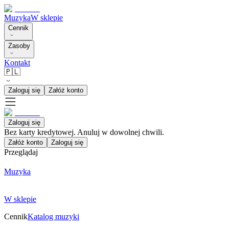
Muzyka
W sklepie
Cennik
Zasoby
Kontakt
🇵🇱
Zaloguj się
Załóż konto
Zaloguj się
Bez karty kredytowej. Anuluj w dowolnej chwili.
Załóż konto
Zaloguj się
Przeglądaj
Muzyka
W sklepie
Cennik
Katalog muzyki