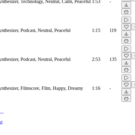
ynthesizer, Technology, Neutral, Calm, Peaceful
1:53
-
ynthesizer, Podcast, Neutral, Peaceful
1:15
119
ynthesizer, Podcast, Neutral, Peaceful
2:53
135
Synthesizer, Filmscore, Film, Happy, Dreamy
1:16
-
kt