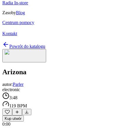
Radia In-store
Zasoby
Blog
Centrum pomocy
Kontakt
Powrót do katalogu
Arizona
autor:
Parler
electronic
3:48
119 BPM
Kup utwór
0:00