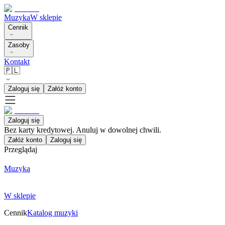
Muzyka
W sklepie
Cennik
Zasoby
Kontakt
🇵🇱
Zaloguj się
Załóż konto
Zaloguj się
Bez karty kredytowej. Anuluj w dowolnej chwili.
Załóż konto
Zaloguj się
Przeglądaj
Muzyka
W sklepie
Cennik
Katalog muzyki