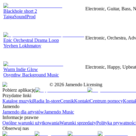
Electronic, Guitar, Bass, N
Blackhole short 2
TaigaSoundProd
Electronic, Orchestra, Ad
Epic Orchestral Drama Loop
Yevhen Lokhmatov
Electronic, Happy, Upbea
Warm Indie Glow
Osynthw Background Music
©
2026
Jamendo Licensing
Pobierz aplikację
Przydatne linki
Katalog muzyki
Radia In-store
Cennik
Kontakt
Centrum pomocy
Konta
Jamendo
Jamendo dla artystów
Jamendo Music
Informacje prawne
Ogólne warunki użytkowania
Warunki sprzedaży
Polityka prywatnośc
Obserwuj nas