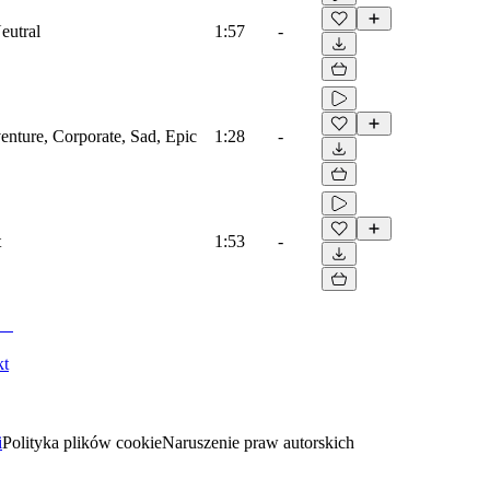
eutral
1:57
-
venture, Corporate, Sad, Epic
1:28
-
t
1:53
-
kt
i
Polityka plików cookie
Naruszenie praw autorskich