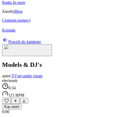
Radia In-store
Zasoby
Blog
Centrum pomocy
Kontakt
Powrót do katalogu
Models & DJ's
autor:
TVset under repair
electronic
6:34
115 BPM
Kup utwór
0:00