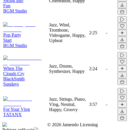
Swing into
Celebration, Happy
Fun
BGM Studio
Jazz, Wind,
Trombone,
2:25
-
Pop Party
Videogame, Happy,
Start
Upbeat
BGM Studio
Jazz, Drums,
When The
2:24
-
Synthesizer, Happy
Clouds Cry
BlackSmith
Sundays
Jazz, Strings, Piano,
Vlog, Neutral,
3:57
-
For Your Vlog
Happy, Groovy
TATANX
©
2026
Jamendo Licensing
Pobierz aplikację