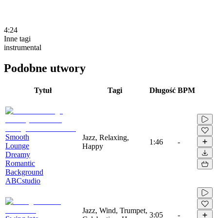
4:24
Inne tagi
instrumental
Podobne utwory
Tytuł
Tagi
Długość
BPM
Smooth
Jazz, Relaxing,
1:46
-
Lounge
Happy
Dreamy
Romantic
Background
ABCstudio
Jazz, Wind, Trumpet,
3:05
-