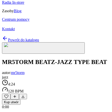
Radia In-store
Zasoby
Blog
Centrum pomocy
Kontakt
Powrót do katalogu
MR5TORM BEATZ-JAZZ TYPE BEAT
autor:
mr5torm
jazz
4:24
120 BPM
Kup utwór
0:00