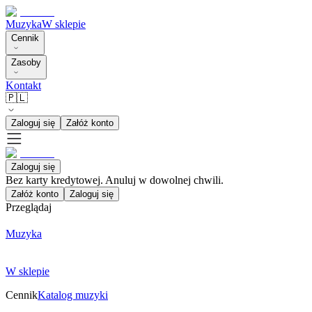
Muzyka
W sklepie
Cennik
Zasoby
Kontakt
🇵🇱
Zaloguj się
Załóż konto
Zaloguj się
Bez karty kredytowej. Anuluj w dowolnej chwili.
Załóż konto
Zaloguj się
Przeglądaj
Muzyka
W sklepie
Cennik
Katalog muzyki