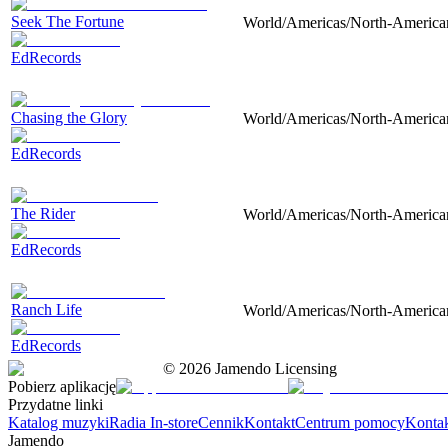
Seek The Fortune
World/Americas/North-American, 
EdRecords
Chasing the Glory
World/Americas/North-American, 
EdRecords
The Rider
World/Americas/North-American, 
EdRecords
Ranch Life
World/Americas/North-American, 
EdRecords
©
2026
Jamendo Licensing
Pobierz aplikację
Przydatne linki
Katalog muzyki
Radia In-store
Cennik
Kontakt
Centrum pomocy
Konta
Jamendo