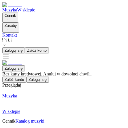
Muzyka
W sklepie
Cennik
Zasoby
Kontakt
🇵🇱
Zaloguj się
Załóż konto
Zaloguj się
Bez karty kredytowej. Anuluj w dowolnej chwili.
Załóż konto
Zaloguj się
Przeglądaj
Muzyka
W sklepie
Cennik
Katalog muzyki