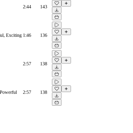
2:44
143
ul, Exciting
1:46
136
2:57
138
 Powerful
2:57
138