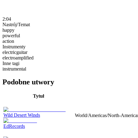
2:04
Nastrój/Temat
happy
powerful
action
Instrumenty
electricguitar
electroamplified
Inne tagi
instrumental
Podobne utwory
Tytuł
Wild Desert Winds
World/Americas/North-American, 
EdRecords