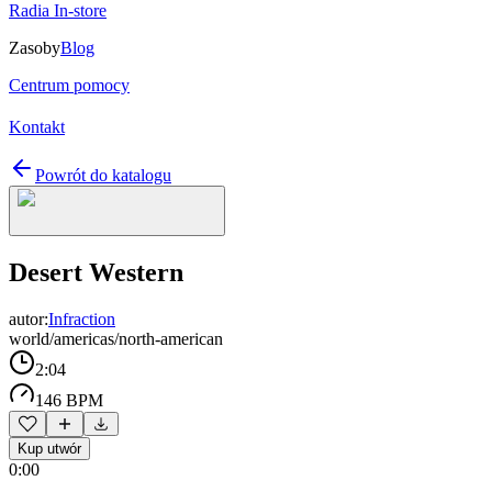
Radia In-store
Zasoby
Blog
Centrum pomocy
Kontakt
Powrót do katalogu
Desert Western
autor:
Infraction
world/americas/north-american
2:04
146 BPM
Kup utwór
0:00