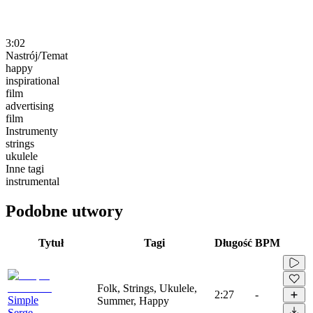
3:02
Nastrój/Temat
happy
inspirational
film
advertising
film
Instrumenty
strings
ukulele
Inne tagi
instrumental
Podobne utwory
Tytuł
Tagi
Długość
BPM
Folk, Strings, Ukulele,
2:27
-
Simple
Summer, Happy
Serge