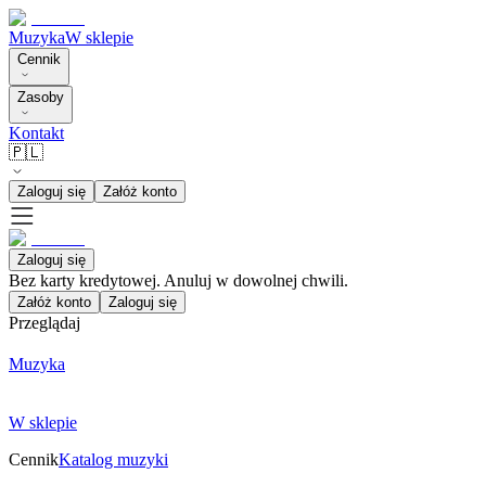
Muzyka
W sklepie
Cennik
Zasoby
Kontakt
🇵🇱
Zaloguj się
Załóż konto
Zaloguj się
Bez karty kredytowej. Anuluj w dowolnej chwili.
Załóż konto
Zaloguj się
Przeglądaj
Muzyka
W sklepie
Cennik
Katalog muzyki