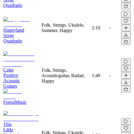
Quadrado
Folk, Strings, Ukulele,
2:10
-
Happyland
Summer, Happy
Serge
Quadrado
Calm
Folk, Strings,
Positive
Acousticguitar, Ballad,
1:49
-
Acoustic
Happy
Guitars
ForestMusic
This
Little
Folk, Strings, Ukulele,