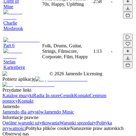
Light of
2:58
-
70s, Happy, Uplifting
Mine
Charlie
Mosbrook
Part 6
Folk, Drums, Guitar,
Strings, Filmscore,
1:13
-
Corporate, Film, Happy
Stefan
Kartenberg
©
2026
Jamendo Licensing
Pobierz aplikację
Przydatne linki
Katalog muzyki
Radia In-store
Cennik
Kontakt
Centrum
pomocy
Kontakt
Jamendo
Jamendo dla artystów
Jamendo Music
Informacje prawne
Ogólne warunki użytkowania
Warunki sprzedaży
Polityka
prywatności
Polityka plików cookie
Naruszenie praw autorskich
Obserwuj nas