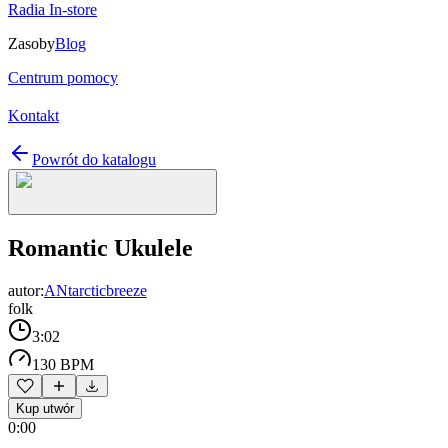
Radia In-store
Zasoby
Blog
Centrum pomocy
Kontakt
Powrót do katalogu
Romantic Ukulele
autor:
ANtarcticbreeze
folk
3:02
130 BPM
Kup utwór
0:00