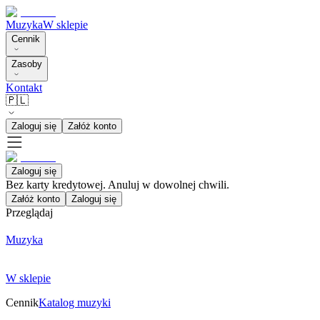
Muzyka
W sklepie
Cennik
Zasoby
Kontakt
🇵🇱
Zaloguj się
Załóż konto
Zaloguj się
Bez karty kredytowej. Anuluj w dowolnej chwili.
Załóż konto
Zaloguj się
Przeglądaj
Muzyka
W sklepie
Cennik
Katalog muzyki