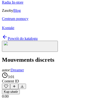
Radia In-store
Zasoby
Blog
Centrum pomocy
Kontakt
Powrót do katalogu
Mouvements discrets
autor:
Dreamer
3:01
Content ID
Kup utwór
0:00