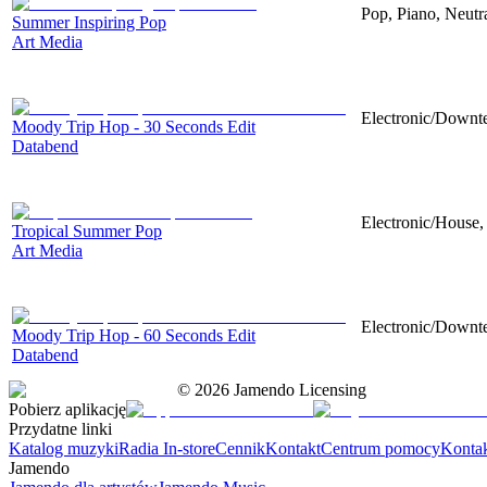
Pop, Piano, Neutr
Summer Inspiring Pop
Art Media
Electronic/Downte
Moody Trip Hop - 30 Seconds Edit
Databend
Electronic/House, 
Tropical Summer Pop
Art Media
Electronic/Downte
Moody Trip Hop - 60 Seconds Edit
Databend
©
2026
Jamendo Licensing
Pobierz aplikację
Przydatne linki
Katalog muzyki
Radia In-store
Cennik
Kontakt
Centrum pomocy
Konta
Jamendo