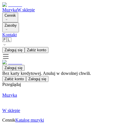
Muzyka
W sklepie
Cennik
Zasoby
Kontakt
🇵🇱
Zaloguj się
Załóż konto
Zaloguj się
Bez karty kredytowej. Anuluj w dowolnej chwili.
Załóż konto
Zaloguj się
Przeglądaj
Muzyka
W sklepie
Cennik
Katalog muzyki