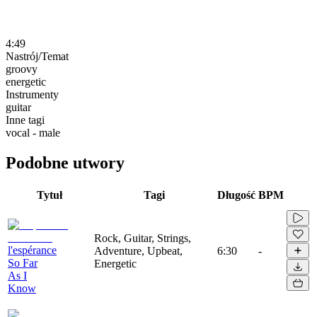
4:49
Nastrój/Temat
groovy
energetic
Instrumenty
guitar
Inne tagi
vocal - male
Podobne utwory
Tytuł
Tagi
Długość
BPM
Rock, Guitar, Strings,
l'espérance
Adventure, Upbeat,
6:30
-
So Far
Energetic
As I
Know