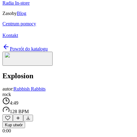
Radia In-store
Zasoby
Blog
Centrum pomocy
Kontakt
Powrót do katalogu
Explosion
autor:
Rubbish Rabbits
rock
4:49
128 BPM
Kup utwór
0:00