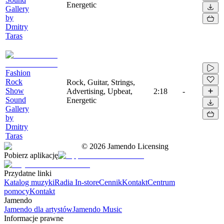
Energetic
Gallery
by
Dmitry
Taras
Fashion
Rock
Rock, Guitar, Strings,
Show
Advertising, Upbeat,
2:18
-
Sound
Energetic
Gallery
by
Dmitry
Taras
©
2026
Jamendo Licensing
Pobierz aplikację
Przydatne linki
Katalog muzyki
Radia In-store
Cennik
Kontakt
Centrum
pomocy
Kontakt
Jamendo
Jamendo dla artystów
Jamendo Music
Informacje prawne