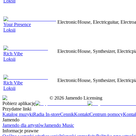
Loksii
Electronic/House, Electricguitar, Electro
Your Presence
Loksii
Electronic/House, Synthesizer, Electricp
Rich Vibe
Loksii
Electronic/House, Synthesizer, Electricp
Rich Vibe
Loksii
©
2026
Jamendo Licensing
Pobierz aplikację
Przydatne linki
Katalog muzyki
Radia In-store
Cennik
Kontakt
Centrum pomocy
Konta
Jamendo
Jamendo dla artystów
Jamendo Music
Informacje prawne