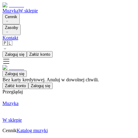
Muzyka
W sklepie
Cennik
Zasoby
Kontakt
🇵🇱
Zaloguj się
Załóż konto
Zaloguj się
Bez karty kredytowej. Anuluj w dowolnej chwili.
Załóż konto
Zaloguj się
Przeglądaj
Muzyka
W sklepie
Cennik
Katalog muzyki