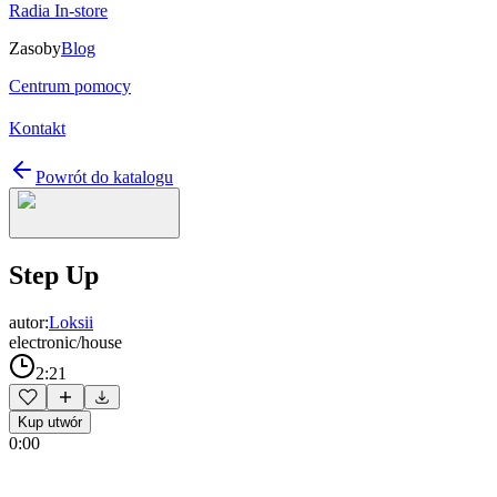
Radia In-store
Zasoby
Blog
Centrum pomocy
Kontakt
Powrót do katalogu
Step Up
autor:
Loksii
electronic/house
2:21
Kup utwór
0:00