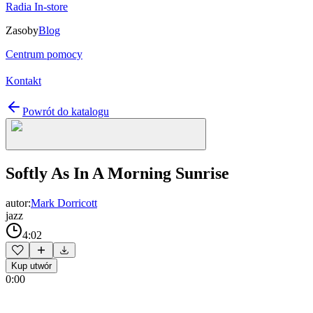
Radia In-store
Zasoby
Blog
Centrum pomocy
Kontakt
Powrót do katalogu
Softly As In A Morning Sunrise
autor:
Mark Dorricott
jazz
4:02
Kup utwór
0:00