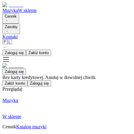
Muzyka
W sklepie
Cennik
Zasoby
Kontakt
🇵🇱
Zaloguj się
Załóż konto
Zaloguj się
Bez karty kredytowej. Anuluj w dowolnej chwili.
Załóż konto
Zaloguj się
Przeglądaj
Muzyka
W sklepie
Cennik
Katalog muzyki