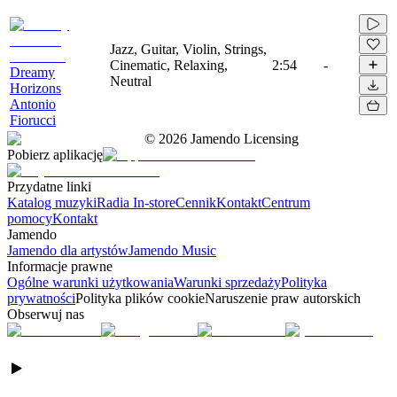
Jazz, Guitar, Violin, Strings,
Cinematic, Relaxing,
2:54
-
Dreamy
Neutral
Horizons
Antonio
Fiorucci
©
2026
Jamendo Licensing
Pobierz aplikację
Przydatne linki
Katalog muzyki
Radia In-store
Cennik
Kontakt
Centrum
pomocy
Kontakt
Jamendo
Jamendo dla artystów
Jamendo Music
Informacje prawne
Ogólne warunki użytkowania
Warunki sprzedaży
Polityka
prywatności
Polityka plików cookie
Naruszenie praw autorskich
Obserwuj nas