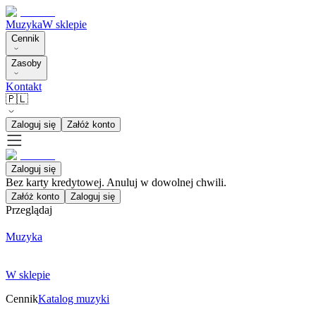
Muzyka
W sklepie
Cennik
Zasoby
Kontakt
🇵🇱
Zaloguj się
Załóż konto
Zaloguj się
Bez karty kredytowej. Anuluj w dowolnej chwili.
Załóż konto
Zaloguj się
Przeglądaj
Muzyka
W sklepie
Cennik
Katalog muzyki