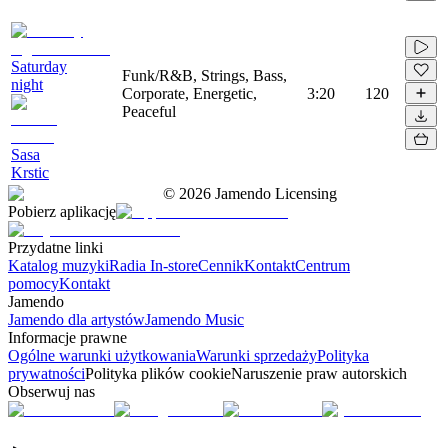
Saturday
Funk/R&B, Strings, Bass,
night
Corporate, Energetic,
3:20
120
Peaceful
Sasa
Krstic
©
2026
Jamendo Licensing
Pobierz aplikację
Przydatne linki
Katalog muzyki
Radia In-store
Cennik
Kontakt
Centrum
pomocy
Kontakt
Jamendo
Jamendo dla artystów
Jamendo Music
Informacje prawne
Ogólne warunki użytkowania
Warunki sprzedaży
Polityka
prywatności
Polityka plików cookie
Naruszenie praw autorskich
Obserwuj nas