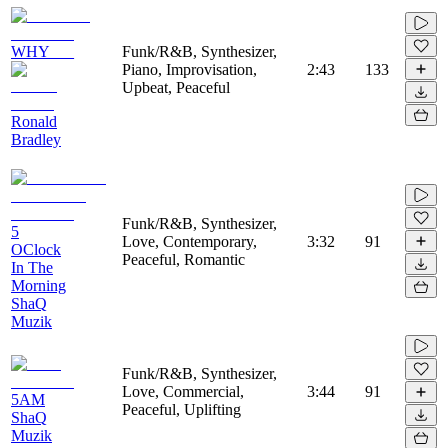
WHY___
Funk/R&B, Synthesizer,
Piano, Improvisation,
2:43
133
Upbeat, Peaceful
Ronald
Bradley
Funk/R&B, Synthesizer,
5
Love, Contemporary,
3:32
91
OClock
Peaceful, Romantic
In The
Morning
ShaQ
Muzik
Funk/R&B, Synthesizer,
Love, Commercial,
3:44
91
5AM
Peaceful, Uplifting
ShaQ
Muzik