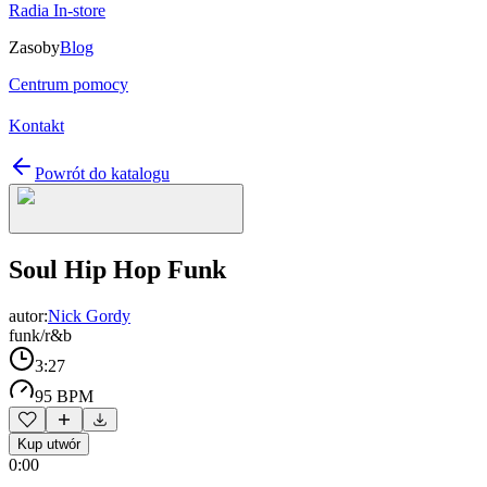
Radia In-store
Zasoby
Blog
Centrum pomocy
Kontakt
Powrót do katalogu
Soul Hip Hop Funk
autor:
Nick Gordy
funk/r&b
3:27
95 BPM
Kup utwór
0:00