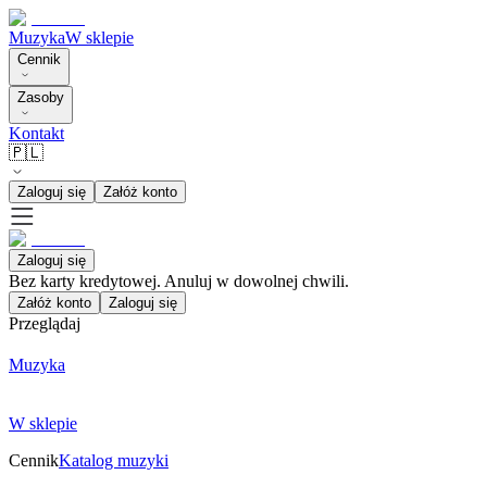
Muzyka
W sklepie
Cennik
Zasoby
Kontakt
🇵🇱
Zaloguj się
Załóż konto
Zaloguj się
Bez karty kredytowej. Anuluj w dowolnej chwili.
Załóż konto
Zaloguj się
Przeglądaj
Muzyka
W sklepie
Cennik
Katalog muzyki