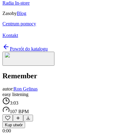
Radia In-store
Zasoby
Blog
Centrum pomocy
Kontakt
Powrót do katalogu
Remember
autor:
Ron Gelinas
easy listening
3:03
107 BPM
Kup utwór
0:00