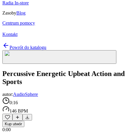
Radia In-store
Zasoby
Blog
Centrum pomocy
Kontakt
Powrót do katalogu
Percussive Energetic Upbeat Action and
Sports
autor:
AudioSphere
0:16
146 BPM
Kup utwór
0:00