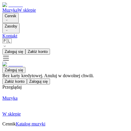
Muzyka
W sklepie
Cennik
Zasoby
Kontakt
🇵🇱
Zaloguj się
Załóż konto
Zaloguj się
Bez karty kredytowej. Anuluj w dowolnej chwili.
Załóż konto
Zaloguj się
Przeglądaj
Muzyka
W sklepie
Cennik
Katalog muzyki