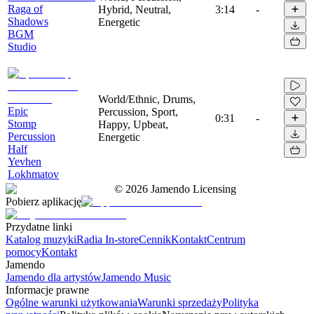
Raga of
Hybrid, Neutral,
3:14
-
Shadows
Energetic
BGM
Studio
World/Ethnic, Drums,
Epic
Percussion, Sport,
0:31
-
Stomp
Happy, Upbeat,
Percussion
Energetic
Half
Yevhen
Lokhmatov
©
2026
Jamendo Licensing
Pobierz aplikację
Przydatne linki
Katalog muzyki
Radia In-store
Cennik
Kontakt
Centrum
pomocy
Kontakt
Jamendo
Jamendo dla artystów
Jamendo Music
Informacje prawne
Ogólne warunki użytkowania
Warunki sprzedaży
Polityka