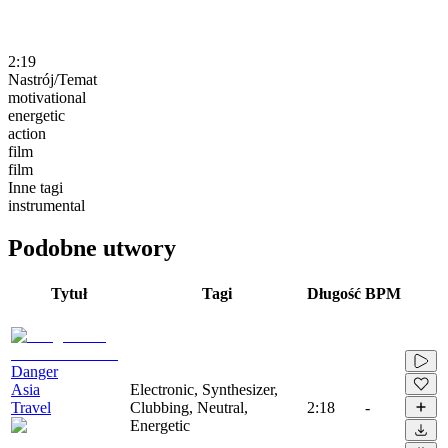
2:19
Nastrój/Temat
motivational
energetic
action
film
film
Inne tagi
instrumental
Podobne utwory
Tytuł
Tagi
Długość
BPM
Danger
Asia
Electronic, Synthesizer,
Travel
Clubbing, Neutral,
2:18
-
Energetic