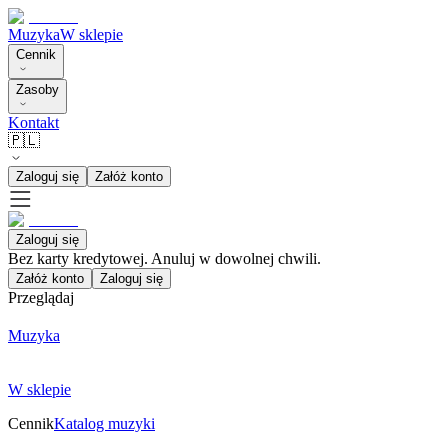
Muzyka
W sklepie
Cennik
Zasoby
Kontakt
🇵🇱
Zaloguj się
Załóż konto
Zaloguj się
Bez karty kredytowej. Anuluj w dowolnej chwili.
Załóż konto
Zaloguj się
Przeglądaj
Muzyka
W sklepie
Cennik
Katalog muzyki