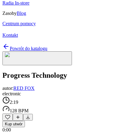
Radia In-store
Zasoby
Blog
Centrum pomocy
Kontakt
Powrót do katalogu
Progress Technology
autor:
RED FOX
electronic
2:19
128 BPM
Kup utwór
0:00