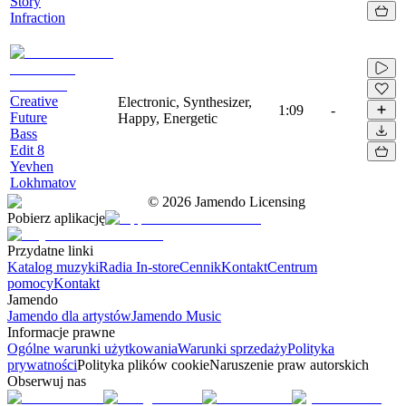
Story
Infraction
Creative
Electronic, Synthesizer,
1:09
-
Future
Happy, Energetic
Bass
Edit 8
Yevhen
Lokhmatov
©
2026
Jamendo Licensing
Pobierz aplikację
Przydatne linki
Katalog muzyki
Radia In-store
Cennik
Kontakt
Centrum
pomocy
Kontakt
Jamendo
Jamendo dla artystów
Jamendo Music
Informacje prawne
Ogólne warunki użytkowania
Warunki sprzedaży
Polityka
prywatności
Polityka plików cookie
Naruszenie praw autorskich
Obserwuj nas