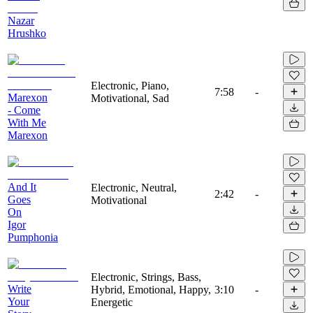
Nazar
Hrushko
Electronic, Piano,
7:58
-
Marexon
Motivational, Sad
- Come
With Me
Marexon
And It
Electronic, Neutral,
2:42
-
Goes
Motivational
On
Igor
Pumphonia
Electronic, Strings, Bass,
Write
Hybrid, Emotional, Happy,
3:10
-
Your
Energetic