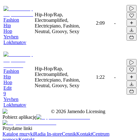
Hip-Hop/Rap,
Fashion
Electroamplified,
2:09
-
Hip
Electricpiano, Fashion,
Hop
Neutral, Groovy, Sexy
Yevhen
Lokhmatov
Hip-Hop/Rap,
Fashion
Electroamplified,
Hip
1:22
-
Electricpiano, Fashion,
Hop
Neutral, Groovy, Sexy
Edit
9
Yevhen
Lokhmatov
©
2026
Jamendo Licensing
Pobierz aplikację
Przydatne linki
Katalog muzyki
Radia In-store
Cennik
Kontakt
Centrum
pomocy
Kontakt