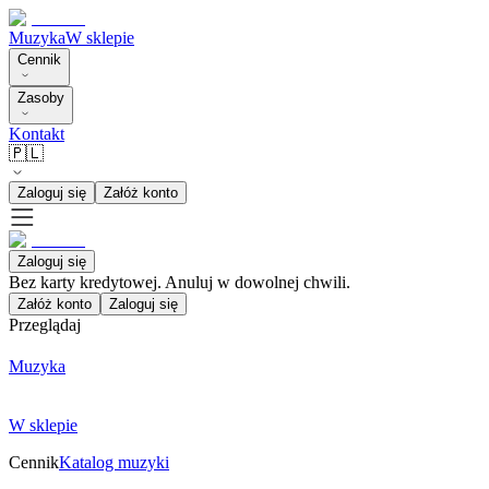
Muzyka
W sklepie
Cennik
Zasoby
Kontakt
🇵🇱
Zaloguj się
Załóż konto
Zaloguj się
Bez karty kredytowej. Anuluj w dowolnej chwili.
Załóż konto
Zaloguj się
Przeglądaj
Muzyka
W sklepie
Cennik
Katalog muzyki