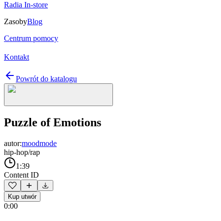
Radia In-store
Zasoby
Blog
Centrum pomocy
Kontakt
Powrót do katalogu
Puzzle of Emotions
autor:
moodmode
hip-hop/rap
1:39
Content ID
Kup utwór
0:00