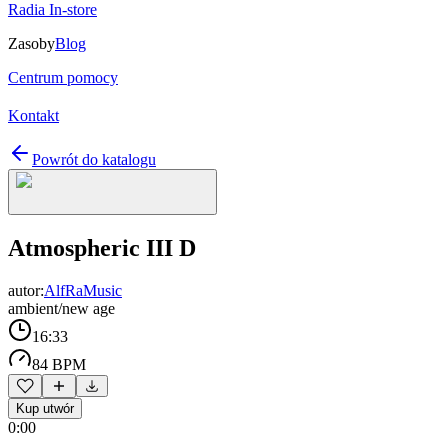
Radia In-store
Zasoby
Blog
Centrum pomocy
Kontakt
Powrót do katalogu
Atmospheric III D
autor:
AlfRaMusic
ambient/new age
16:33
84 BPM
Kup utwór
0:00