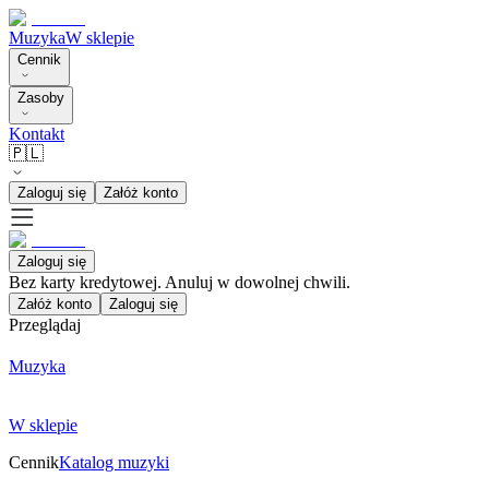
Muzyka
W sklepie
Cennik
Zasoby
Kontakt
🇵🇱
Zaloguj się
Załóż konto
Zaloguj się
Bez karty kredytowej. Anuluj w dowolnej chwili.
Załóż konto
Zaloguj się
Przeglądaj
Muzyka
W sklepie
Cennik
Katalog muzyki