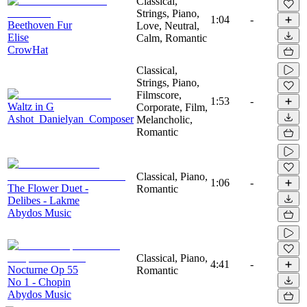
Classical,
Strings, Piano,
1:04
-
Beethoven Fur
Love, Neutral,
Elise
Calm, Romantic
CrowHat
Classical,
Strings, Piano,
Filmscore,
1:53
-
Waltz in G
Corporate, Film,
Ashot_Danielyan_Composer
Melancholic,
Romantic
Classical, Piano,
1:06
-
The Flower Duet -
Romantic
Delibes - Lakme
Abydos Music
Classical, Piano,
4:41
-
Nocturne Op 55
Romantic
No 1 - Chopin
Abydos Music