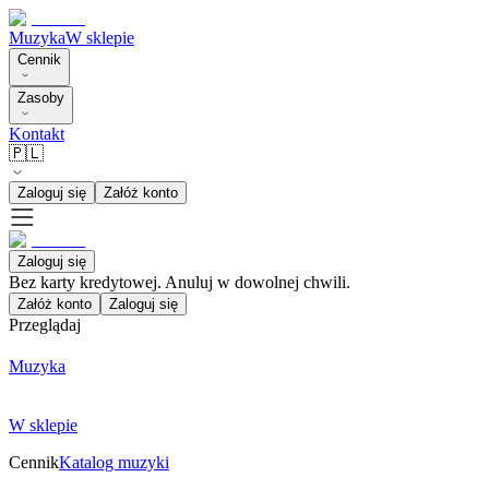
Muzyka
W sklepie
Cennik
Zasoby
Kontakt
🇵🇱
Zaloguj się
Załóż konto
Zaloguj się
Bez karty kredytowej. Anuluj w dowolnej chwili.
Załóż konto
Zaloguj się
Przeglądaj
Muzyka
W sklepie
Cennik
Katalog muzyki