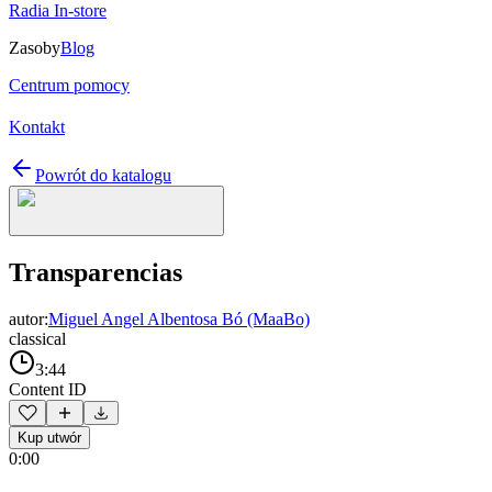
Radia In-store
Zasoby
Blog
Centrum pomocy
Kontakt
Powrót do katalogu
Transparencias
autor:
Miguel Angel Albentosa Bó (MaaBo)
classical
3:44
Content ID
Kup utwór
0:00