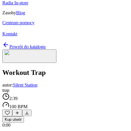
Radia In-store
Zasoby
Blog
Centrum pomocy
Kontakt
Powrót do katalogu
Workout Trap
autor:
Silent Station
trap
2:39
100 BPM
Kup utwór
0:00