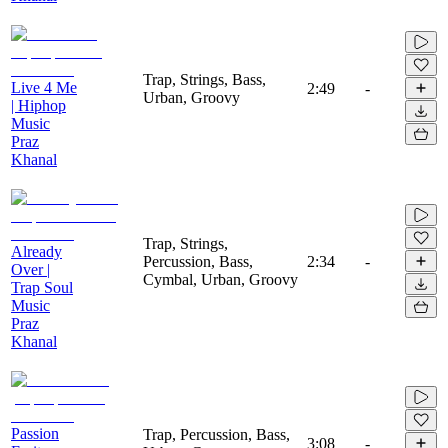
Trap, Strings, Bass,
Live 4 Me
2:49
-
Urban, Groovy
| Hiphop
Music
Praz
Khanal
Trap, Strings,
Already
Percussion, Bass,
2:34
-
Over |
Cymbal, Urban, Groovy
Trap Soul
Music
Praz
Khanal
Passion
Trap, Percussion, Bass,
3:08
-