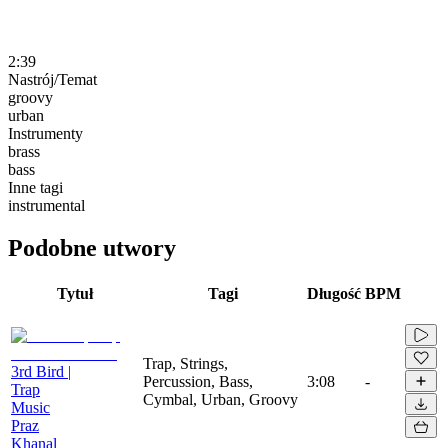
2:39
Nastrój/Temat
groovy
urban
Instrumenty
brass
bass
Inne tagi
instrumental
Podobne utwory
Tytuł
Tagi
Długość
BPM
Trap, Strings,
3rd Bird |
Percussion, Bass,
3:08
-
Trap
Cymbal, Urban, Groovy
Music
Praz
Khanal