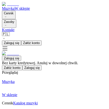
Muzyka
W sklepie
Cennik
Zasoby
Kontakt
🇵🇱
Zaloguj się
Załóż konto
Zaloguj się
Bez karty kredytowej. Anuluj w dowolnej chwili.
Załóż konto
Zaloguj się
Przeglądaj
Muzyka
W sklepie
Cennik
Katalog muzyki