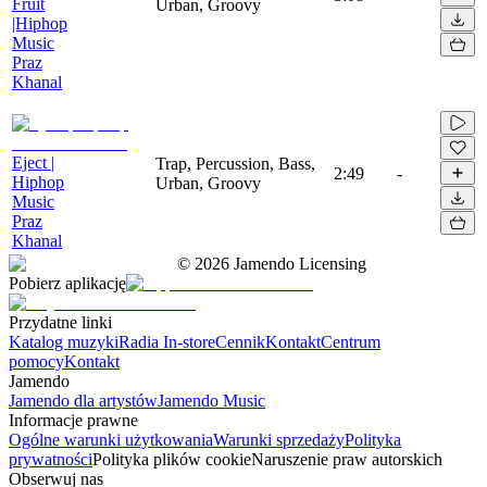
Fruit
Urban, Groovy
|Hiphop
Music
Praz
Khanal
Eject |
Trap, Percussion, Bass,
2:49
-
Hiphop
Urban, Groovy
Music
Praz
Khanal
©
2026
Jamendo Licensing
Pobierz aplikację
Przydatne linki
Katalog muzyki
Radia In-store
Cennik
Kontakt
Centrum
pomocy
Kontakt
Jamendo
Jamendo dla artystów
Jamendo Music
Informacje prawne
Ogólne warunki użytkowania
Warunki sprzedaży
Polityka
prywatności
Polityka plików cookie
Naruszenie praw autorskich
Obserwuj nas