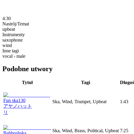
4:30
Nastrój/Temat
upbeat
Instrumenty
saxophone
wind
Inne tagi
vocal - male
Podobne utwory
Tytuł
Tagi
Długoś
Fun ska130
Ska, Wind, Trumpet, Upbeat
1:43
アヤノハット
リ
Ska, Wind, Brass, Political, Upbeat
7:25
Bahbushska