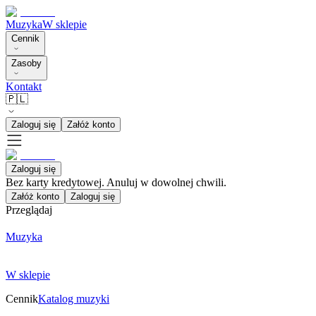
Muzyka
W sklepie
Cennik
Zasoby
Kontakt
🇵🇱
Zaloguj się
Załóż konto
Zaloguj się
Bez karty kredytowej. Anuluj w dowolnej chwili.
Załóż konto
Zaloguj się
Przeglądaj
Muzyka
W sklepie
Cennik
Katalog muzyki