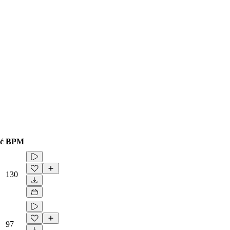
ć
BPM
130
97