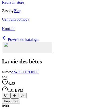
Radia In-store
Zasoby
Blog
Centrum pomocy
Kontakt
Powrót do katalogu
La vie des bêtes
autor:
AS-POTIRONT!
ska
4:30
131 BPM
Kup utwór
0:00