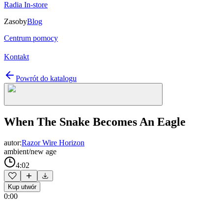
Radia In-store
Zasoby
Blog
Centrum pomocy
Kontakt
Powrót do katalogu
When The Snake Becomes An Eagle
autor:
Razor Wire Horizon
ambient/new age
4:02
Kup utwór
0:00