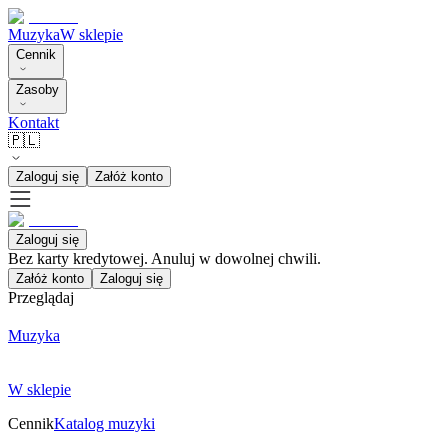
Muzyka
W sklepie
Cennik
Zasoby
Kontakt
🇵🇱
Zaloguj się
Załóż konto
Zaloguj się
Bez karty kredytowej. Anuluj w dowolnej chwili.
Załóż konto
Zaloguj się
Przeglądaj
Muzyka
W sklepie
Cennik
Katalog muzyki