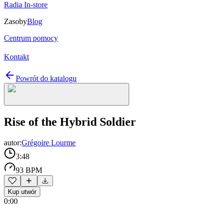
Radia In-store
Zasoby
Blog
Centrum pomocy
Kontakt
Powrót do katalogu
Rise of the Hybrid Soldier
autor:
Grégoire Lourme
3:48
93 BPM
Kup utwór
0:00