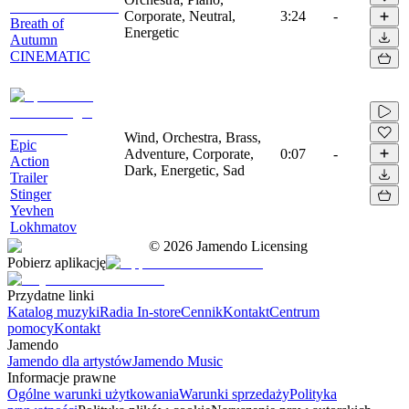
Corporate, Neutral,
3:24
-
Breath of
Energetic
Autumn
CINEMATIC
Wind, Orchestra, Brass,
Epic
Adventure, Corporate,
0:07
-
Action
Dark, Energetic, Sad
Trailer
Stinger
Yevhen
Lokhmatov
©
2026
Jamendo Licensing
Pobierz aplikację
Przydatne linki
Katalog muzyki
Radia In-store
Cennik
Kontakt
Centrum
pomocy
Kontakt
Jamendo
Jamendo dla artystów
Jamendo Music
Informacje prawne
Ogólne warunki użytkowania
Warunki sprzedaży
Polityka