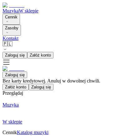
Muzyka
W sklepie
Cennik
Zasoby
Kontakt
🇵🇱
Zaloguj się
Załóż konto
Zaloguj się
Bez karty kredytowej. Anuluj w dowolnej chwili.
Załóż konto
Zaloguj się
Przeglądaj
Muzyka
W sklepie
Cennik
Katalog muzyki