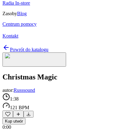
Radia In-store
Zasoby
Blog
Centrum pomocy
Kontakt
Powrót do katalogu
Christmas Magic
autor:
Russsound
1:38
121 BPM
Kup utwór
0:00