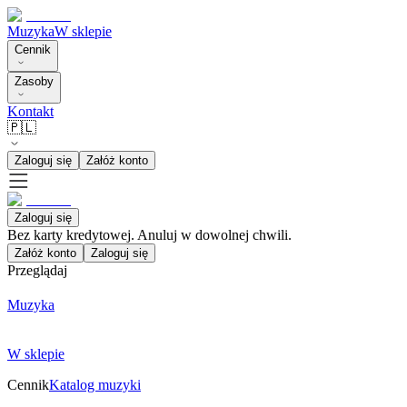
Muzyka
W sklepie
Cennik
Zasoby
Kontakt
🇵🇱
Zaloguj się
Załóż konto
Zaloguj się
Bez karty kredytowej. Anuluj w dowolnej chwili.
Załóż konto
Zaloguj się
Przeglądaj
Muzyka
W sklepie
Cennik
Katalog muzyki