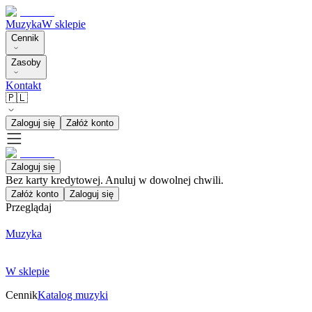
Muzyka
W sklepie
Cennik
Zasoby
Kontakt
🇵🇱
Zaloguj się
Załóż konto
Zaloguj się
Bez karty kredytowej. Anuluj w dowolnej chwili.
Załóż konto
Zaloguj się
Przeglądaj
Muzyka
W sklepie
Cennik
Katalog muzyki