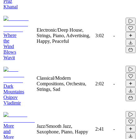
Praz
Khanal
Electronic/Deep House,
Where
Strings, Piano, Advertising,
3:02
-
the
Happy, Peaceful
Wind
Blows
Wavit
Classical/Modern
Compositions, Orchestra,
2:02
-
Dark
Strings, Sad
Mountains
Osipov
Vladimir
More
Jazz/Smooth Jazz,
2:41
-
and
Saxophone, Piano, Happy
More