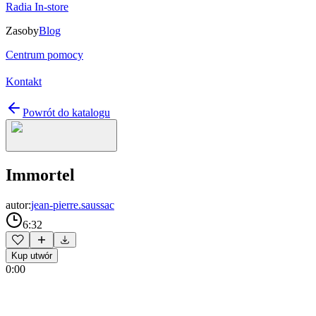
Radia In-store
Zasoby
Blog
Centrum pomocy
Kontakt
Powrót do katalogu
Immortel
autor:
jean-pierre.saussac
6:32
Kup utwór
0:00