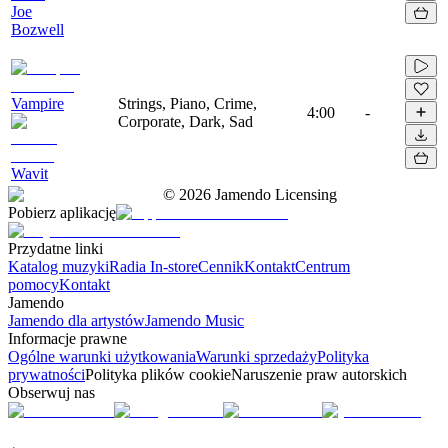
Joe
Bozwell
Vampire
Strings, Piano, Crime,
4:00
-
Corporate, Dark, Sad
Wavit
©
2026
Jamendo Licensing
Pobierz aplikację
Przydatne linki
Katalog muzyki
Radia In-store
Cennik
Kontakt
Centrum
pomocy
Kontakt
Jamendo
Jamendo dla artystów
Jamendo Music
Informacje prawne
Ogólne warunki użytkowania
Warunki sprzedaży
Polityka
prywatności
Polityka plików cookie
Naruszenie praw autorskich
Obserwuj nas