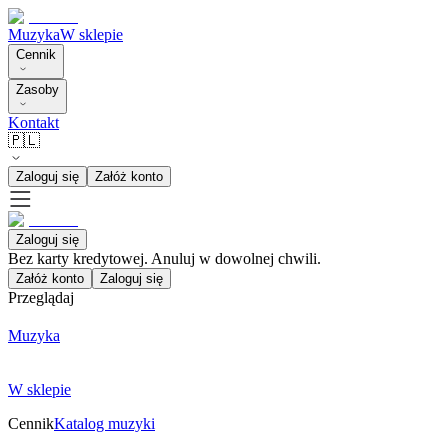
Muzyka
W sklepie
Cennik
Zasoby
Kontakt
🇵🇱
Zaloguj się
Załóż konto
Zaloguj się
Bez karty kredytowej. Anuluj w dowolnej chwili.
Załóż konto
Zaloguj się
Przeglądaj
Muzyka
W sklepie
Cennik
Katalog muzyki