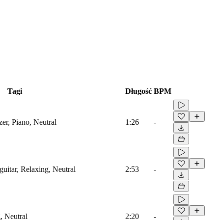
Tagi
Długość
BPM
zer, Piano, Neutral
1:26
-
guitar, Relaxing, Neutral
2:53
-
, Neutral
2:20
-