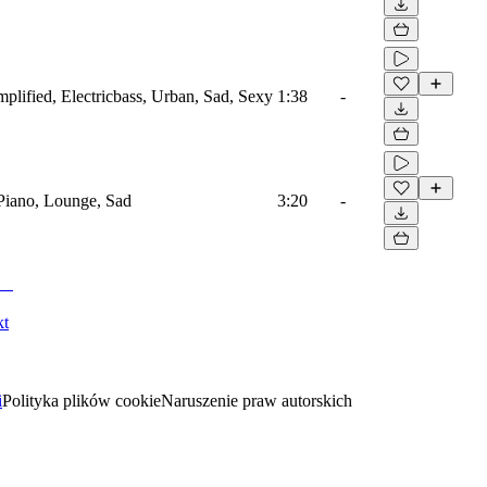
mplified, Electricbass, Urban, Sad, Sexy
1:38
-
, Piano, Lounge, Sad
3:20
-
kt
i
Polityka plików cookie
Naruszenie praw autorskich