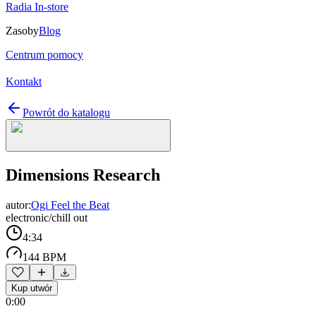
Radia In-store
Zasoby
Blog
Centrum pomocy
Kontakt
Powrót do katalogu
Dimensions Research
autor:
Ogi Feel the Beat
electronic/chill out
4:34
144 BPM
Kup utwór
0:00