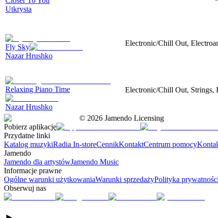
Closer To You
Utkrysta
Electronic/Chill Out, Electroa
Fly Sky
Nazar Hrushko
Relaxing Piano Time
Electronic/Chill Out, Strings
Nazar Hrushko
©
2026
Jamendo Licensing
Pobierz aplikację
Przydatne linki
Katalog muzyki
Radia In-store
Cennik
Kontakt
Centrum pomocy
Konta
Jamendo
Jamendo dla artystów
Jamendo Music
Informacje prawne
Ogólne warunki użytkowania
Warunki sprzedaży
Polityka prywatnośc
Obserwuj nas