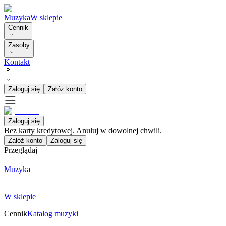
Muzyka
W sklepie
Cennik
Zasoby
Kontakt
🇵🇱
Zaloguj się
Załóż konto
Zaloguj się
Bez karty kredytowej. Anuluj w dowolnej chwili.
Załóż konto
Zaloguj się
Przeglądaj
Muzyka
W sklepie
Cennik
Katalog muzyki