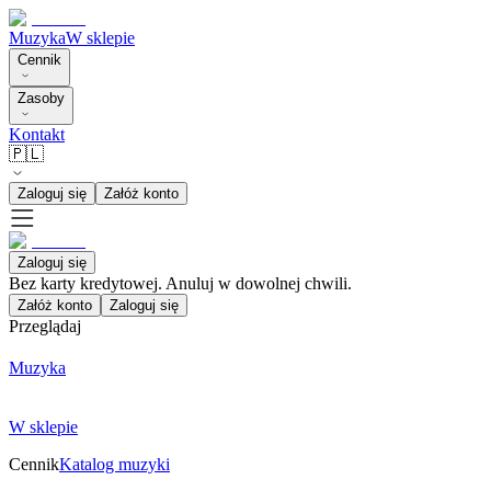
Muzyka
W sklepie
Cennik
Zasoby
Kontakt
🇵🇱
Zaloguj się
Załóż konto
Zaloguj się
Bez karty kredytowej. Anuluj w dowolnej chwili.
Załóż konto
Zaloguj się
Przeglądaj
Muzyka
W sklepie
Cennik
Katalog muzyki