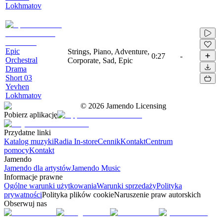
Lokhmatov
Epic
Strings, Piano, Adventure,
0:27
-
Orchestral
Corporate, Sad, Epic
Drama
Short 03
Yevhen
Lokhmatov
©
2026
Jamendo Licensing
Pobierz aplikację
Przydatne linki
Katalog muzyki
Radia In-store
Cennik
Kontakt
Centrum
pomocy
Kontakt
Jamendo
Jamendo dla artystów
Jamendo Music
Informacje prawne
Ogólne warunki użytkowania
Warunki sprzedaży
Polityka
prywatności
Polityka plików cookie
Naruszenie praw autorskich
Obserwuj nas