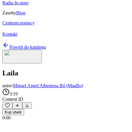
Radia In-store
Zasoby
Blog
Centrum pomocy
Kontakt
Powrót do katalogu
Laila
autor:
Miguel Angel Albentosa Bó (MaaBo)
3:19
Content ID
Kup utwór
0:00