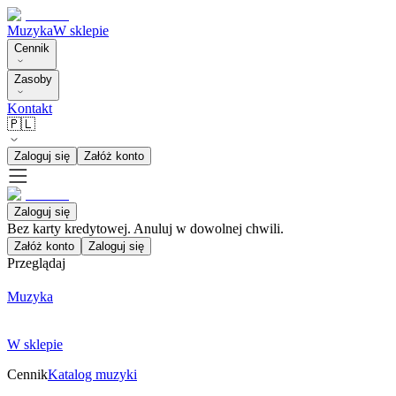
Muzyka
W sklepie
Cennik
Zasoby
Kontakt
🇵🇱
Zaloguj się
Załóż konto
Zaloguj się
Bez karty kredytowej. Anuluj w dowolnej chwili.
Załóż konto
Zaloguj się
Przeglądaj
Muzyka
W sklepie
Cennik
Katalog muzyki