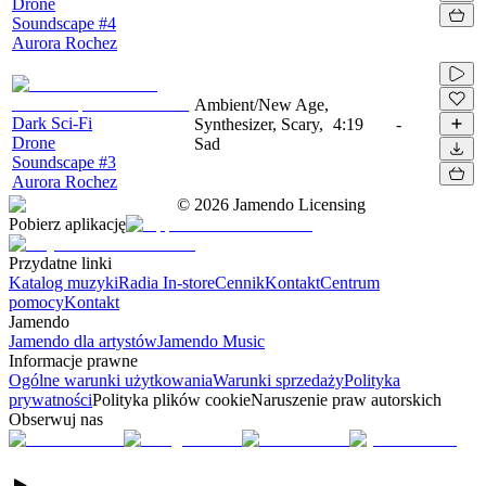
Drone
Soundscape #4
Aurora Rochez
Ambient/New Age,
Dark Sci-Fi
Synthesizer, Scary,
4:19
-
Drone
Sad
Soundscape #3
Aurora Rochez
©
2026
Jamendo Licensing
Pobierz aplikację
Przydatne linki
Katalog muzyki
Radia In-store
Cennik
Kontakt
Centrum
pomocy
Kontakt
Jamendo
Jamendo dla artystów
Jamendo Music
Informacje prawne
Ogólne warunki użytkowania
Warunki sprzedaży
Polityka
prywatności
Polityka plików cookie
Naruszenie praw autorskich
Obserwuj nas