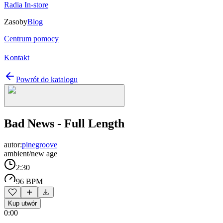
Radia In-store
Zasoby
Blog
Centrum pomocy
Kontakt
Powrót do katalogu
Bad News - Full Length
autor:
pinegroove
ambient/new age
2:30
96 BPM
Kup utwór
0:00