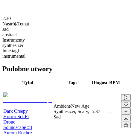
2:30
Nastrój/Temat
sad
abstract
Instrumenty
synthesizer
Inne tagi
instrumental
Podobne utwory
Tytuł
Tagi
Długość
BPM
Ambient/New Age,
Dark Creepy
Synthesizer, Scary,
5:37
-
Horror Sci-Fi
Sad
Drone
Soundscape #3
Aurora Rochez