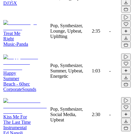
DJ35X
Pop, Synthesizer,
Lounge, Upbeat,
2:35
-
Treat Me
Uplifting
Right
Music-Panda
Pop, Synthesizer,
Summer, Upbeat,
1:03
-
Happy
Energetic
Summer
Beach - 60sec
CorporateSounds
Pop, Synthesizer,
Social Media,
2:30
-
Kiss Me For
Upbeat
The Last Time
Instrumental
Ed Napoli