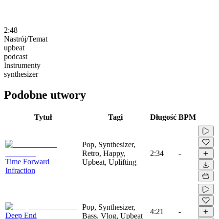
2:48
Nastrój/Temat
upbeat
podcast
Instrumenty
synthesizer
Podobne utwory
Tytuł
Tagi
Długość
BPM
Pop, Synthesizer,
Retro, Happy,
2:34
-
Time Forward
Upbeat, Uplifting
Infraction
Pop, Synthesizer,
4:21
-
Deep End
Bass, Vlog, Upbeat