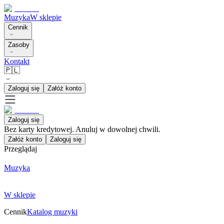
Muzyka
W sklepie
Cennik
Zasoby
Kontakt
🇵🇱
Zaloguj się
Załóż konto
Zaloguj się
Bez karty kredytowej. Anuluj w dowolnej chwili.
Załóż konto
Zaloguj się
Przeglądaj
Muzyka
W sklepie
Cennik
Katalog muzyki