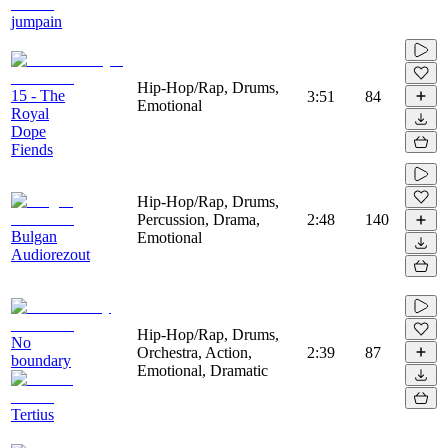
jumpain
Hip-Hop/Rap, Drums,
15 - The
3:51
84
Emotional
Royal
Dope
Fiends
Hip-Hop/Rap, Drums,
Percussion, Drama,
2:48
140
Bulgan
Emotional
Audiorezout
Hip-Hop/Rap, Drums,
No
Orchestra, Action,
2:39
87
boundary
Emotional, Dramatic
Tertius