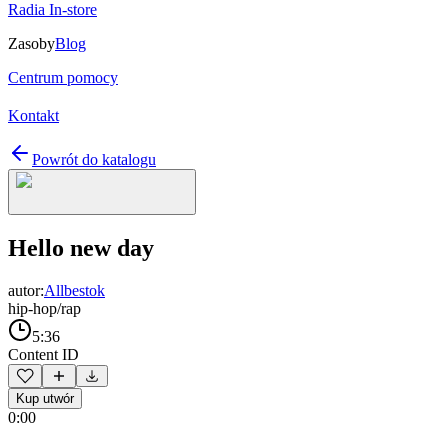
Radia In-store
Zasoby
Blog
Centrum pomocy
Kontakt
Powrót do katalogu
Hello new day
autor:
Allbestok
hip-hop/rap
5:36
Content ID
Kup utwór
0:00