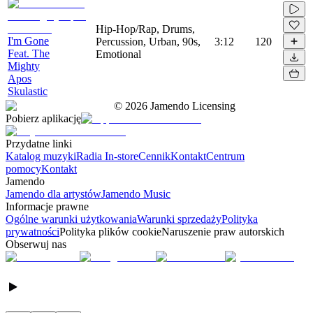
Hip-Hop/Rap, Drums,
I'm Gone
Percussion, Urban, 90s,
3:12
120
Feat. The
Emotional
Mighty
Apos
Skulastic
©
2026
Jamendo Licensing
Pobierz aplikację
Przydatne linki
Katalog muzyki
Radia In-store
Cennik
Kontakt
Centrum
pomocy
Kontakt
Jamendo
Jamendo dla artystów
Jamendo Music
Informacje prawne
Ogólne warunki użytkowania
Warunki sprzedaży
Polityka
prywatności
Polityka plików cookie
Naruszenie praw autorskich
Obserwuj nas