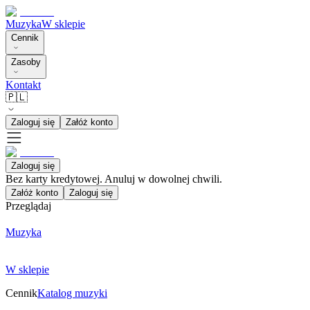
Muzyka
W sklepie
Cennik
Zasoby
Kontakt
🇵🇱
Zaloguj się
Załóż konto
Zaloguj się
Bez karty kredytowej. Anuluj w dowolnej chwili.
Załóż konto
Zaloguj się
Przeglądaj
Muzyka
W sklepie
Cennik
Katalog muzyki