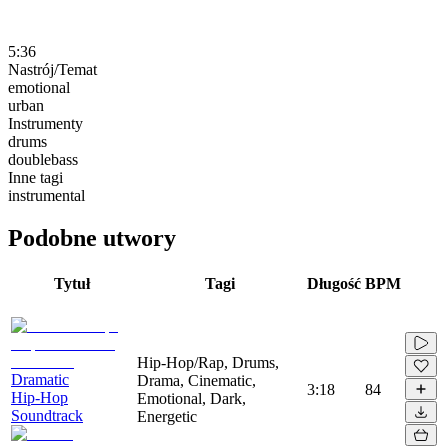
5:36
Nastrój/Temat
emotional
urban
Instrumenty
drums
doublebass
Inne tagi
instrumental
Podobne utwory
Tytuł
Tagi
Długość
BPM
Hip-Hop/Rap, Drums,
Dramatic
Drama, Cinematic,
3:18
84
Hip-Hop
Emotional, Dark,
Soundtrack
Energetic