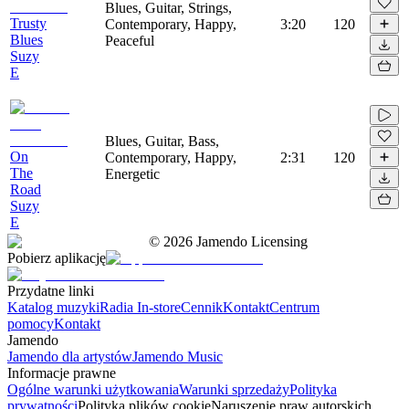
Blues, Guitar, Strings,
Trusty
Contemporary, Happy,
3:20
120
Blues
Peaceful
Suzy
E
Blues, Guitar, Bass,
On
Contemporary, Happy,
2:31
120
The
Energetic
Road
Suzy
E
©
2026
Jamendo Licensing
Pobierz aplikację
Przydatne linki
Katalog muzyki
Radia In-store
Cennik
Kontakt
Centrum
pomocy
Kontakt
Jamendo
Jamendo dla artystów
Jamendo Music
Informacje prawne
Ogólne warunki użytkowania
Warunki sprzedaży
Polityka
prywatności
Polityka plików cookie
Naruszenie praw autorskich