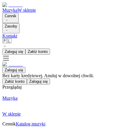
Muzyka
W sklepie
Cennik
Zasoby
Kontakt
🇵🇱
Zaloguj się
Załóż konto
Zaloguj się
Bez karty kredytowej. Anuluj w dowolnej chwili.
Załóż konto
Zaloguj się
Przeglądaj
Muzyka
W sklepie
Cennik
Katalog muzyki