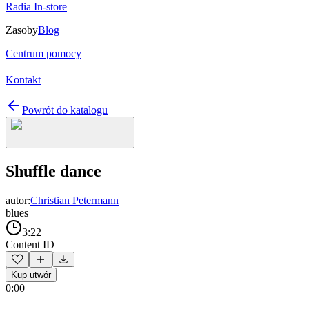
Radia In-store
Zasoby
Blog
Centrum pomocy
Kontakt
Powrót do katalogu
Shuffle dance
autor:
Christian Petermann
blues
3:22
Content ID
Kup utwór
0:00