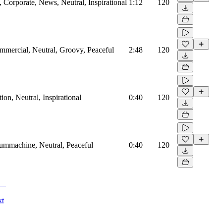
Corporate, News, Neutral, Inspirational
1:12
120
mmercial, Neutral, Groovy, Peaceful
2:48
120
on, Neutral, Inspirational
0:40
120
rummachine, Neutral, Peaceful
0:40
120
kt