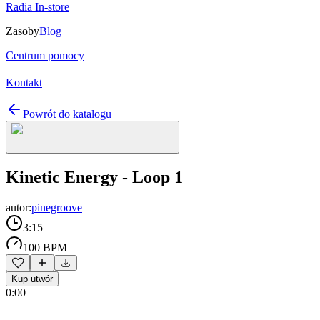
Radia In-store
Zasoby
Blog
Centrum pomocy
Kontakt
Powrót do katalogu
Kinetic Energy - Loop 1
autor:
pinegroove
3:15
100 BPM
Kup utwór
0:00