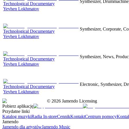
Synthesizer, Drummachine, 
Technological Documentary
Yevhen Lokhmatov
Synthesizer, Corporate, Co
Technological Documentary
Yevhen Lokhmatov
Synthesizer, News, Producti
Technological Documentary
Yevhen Lokhmatov
Electronic, Synthesizer, D
Technological Documentary
Yevhen Lokhmatov
©
2026
Jamendo Licensing
Pobierz aplikację
Przydatne linki
Katalog muzyki
Radia In-store
Cennik
Kontakt
Centrum pomocy
Konta
Jamendo
Jamendo dla artystów
Jamendo Music