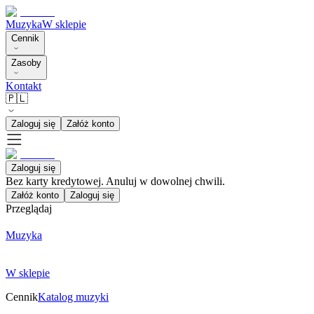
Muzyka
W sklepie
Cennik
Zasoby
Kontakt
🇵🇱
Zaloguj się
Załóż konto
Zaloguj się
Bez karty kredytowej. Anuluj w dowolnej chwili.
Załóż konto
Zaloguj się
Przeglądaj
Muzyka
W sklepie
Cennik
Katalog muzyki