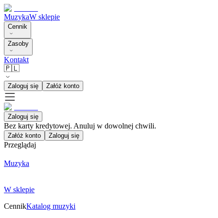
Muzyka
W sklepie
Cennik
Zasoby
Kontakt
🇵🇱
Zaloguj się
Załóż konto
Zaloguj się
Bez karty kredytowej. Anuluj w dowolnej chwili.
Załóż konto
Zaloguj się
Przeglądaj
Muzyka
W sklepie
Cennik
Katalog muzyki