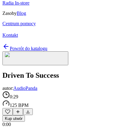
Radia In-store
Zasoby
Blog
Centrum pomocy
Kontakt
Powrót do katalogu
Driven To Success
autor:
AudioPanda
0:29
125 BPM
Kup utwór
0:00