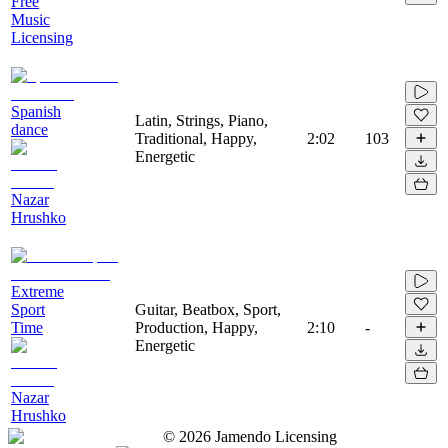
Free
Music
Licensing
Spanish
Latin, Strings, Piano,
dance
Traditional, Happy,
2:02
103
Energetic
Nazar
Hrushko
Extreme
Sport
Guitar, Beatbox, Sport,
Time
Production, Happy,
2:10
-
Energetic
Nazar
Hrushko
©
2026
Jamendo Licensing