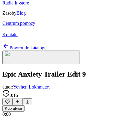
Radia In-store
Zasoby
Blog
Centrum pomocy
Kontakt
Powrót do katalogu
Epic Anxiety Trailer Edit 9
autor:
Yevhen Lokhmatov
0:16
Kup utwór
0:00