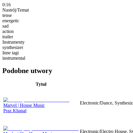
0:16
Nastrój/Temat
tense
energetic
sad
action
trailer
Instrumenty
synthesizer
Inne tagi
instrumental
Podobne utwory
Tytuł
Electronic/Dance, Synthesiz
Marvel | House Music
Praz Khanal
Electronic/Electro House, S