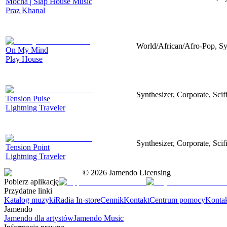
Mocha | Slap House Music
Praz Khanal
World/African/Afro-Pop, Sy
On My Mind
Play House
Synthesizer, Corporate, Scif
Tension Pulse
Lightning Traveler
Synthesizer, Corporate, Scif
Tension Point
Lightning Traveler
©
2026
Jamendo Licensing
Pobierz aplikację
Przydatne linki
Katalog muzyki
Radia In-store
Cennik
Kontakt
Centrum pomocy
Konta
Jamendo
Jamendo dla artystów
Jamendo Music