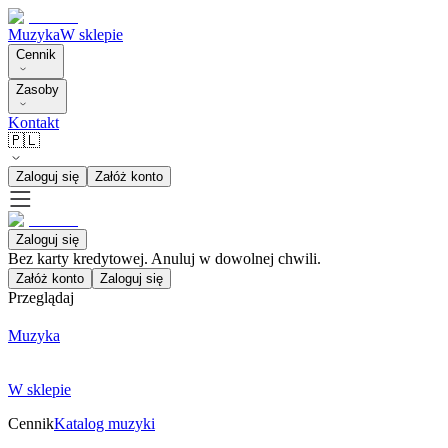
Muzyka
W sklepie
Cennik
Zasoby
Kontakt
🇵🇱
Zaloguj się
Załóż konto
Zaloguj się
Bez karty kredytowej. Anuluj w dowolnej chwili.
Załóż konto
Zaloguj się
Przeglądaj
Muzyka
W sklepie
Cennik
Katalog muzyki