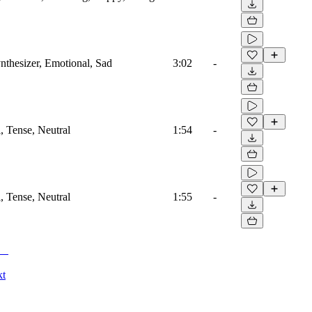
nthesizer, Emotional, Sad
3:02
-
i, Tense, Neutral
1:54
-
i, Tense, Neutral
1:55
-
kt