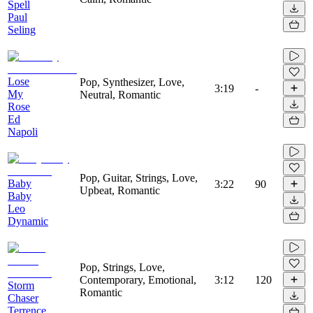
Spell
Paul
Seling
Lose
Pop, Synthesizer, Love,
3:19
-
My
Neutral, Romantic
Rose
Ed
Napoli
Pop, Guitar, Strings, Love,
Baby
3:22
90
Upbeat, Romantic
Baby
Leo
Dynamic
Pop, Strings, Love,
Contemporary, Emotional,
3:12
120
Storm
Romantic
Chaser
Terrence