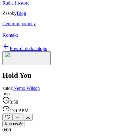
Radia In-store
Zasoby
Blog
Centrum pomocy
Kontakt
Powrót do katalogu
Hold You
autor:
Nemo Wilson
pop
3:58
130 BPM
Kup utwór
0:00