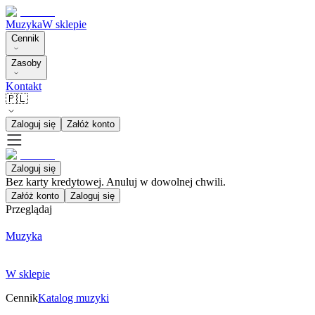
Muzyka
W sklepie
Cennik
Zasoby
Kontakt
🇵🇱
Zaloguj się
Załóż konto
Zaloguj się
Bez karty kredytowej. Anuluj w dowolnej chwili.
Załóż konto
Zaloguj się
Przeglądaj
Muzyka
W sklepie
Cennik
Katalog muzyki