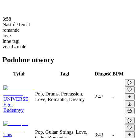
3:58
Nastrój/Temat
romantic
love
Inne tagi
vocal - male
Podobne utwory
Tytuł
Tagi
Długość
BPM
Pop, Drums, Percussion,
2:47
-
UNIVERSE
Love, Romantic, Dreamy
Egor
Budennyy
Pop, Guitar, Strings, Love,
This
3:43
-
Calm, Romantic