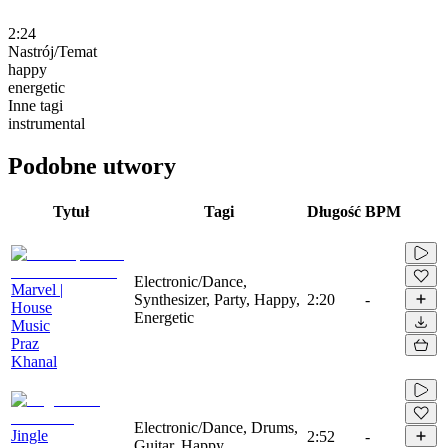
2:24
Nastrój/Temat
happy
energetic
Inne tagi
instrumental
Podobne utwory
Tytuł
Tagi
Długość
BPM
Electronic/Dance,
Marvel |
Synthesizer, Party, Happy,
2:20
-
House
Energetic
Music
Praz
Khanal
Electronic/Dance, Drums,
Jingle
2:52
-
Guitar, Happy