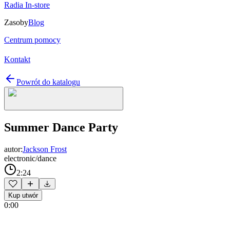
Radia In-store
Zasoby
Blog
Centrum pomocy
Kontakt
Powrót do katalogu
Summer Dance Party
autor:
Jackson Frost
electronic/dance
2:24
Kup utwór
0:00