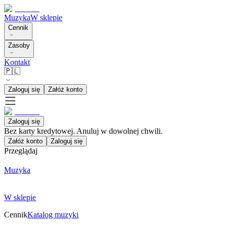
Muzyka
W sklepie
Cennik
Zasoby
Kontakt
🇵🇱
Zaloguj się
Załóż konto
Zaloguj się
Bez karty kredytowej. Anuluj w dowolnej chwili.
Załóż konto
Zaloguj się
Przeglądaj
Muzyka
W sklepie
Cennik
Katalog muzyki