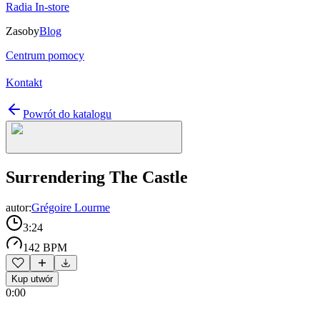
Radia In-store
Zasoby
Blog
Centrum pomocy
Kontakt
Powrót do katalogu
Surrendering The Castle
autor:
Grégoire Lourme
3:24
142 BPM
Kup utwór
0:00