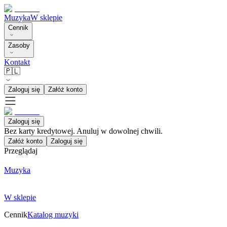
Muzyka
W sklepie
Cennik
Zasoby
Kontakt
🇵🇱
Zaloguj się
Załóż konto
Zaloguj się
Bez karty kredytowej. Anuluj w dowolnej chwili.
Załóż konto
Zaloguj się
Przeglądaj
Muzyka
W sklepie
Cennik
Katalog muzyki