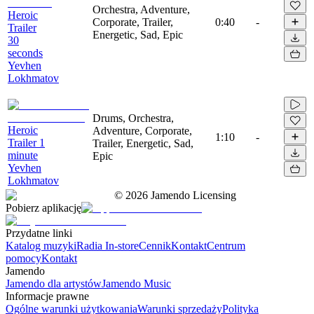
Orchestra, Adventure,
Heroic
Corporate, Trailer,
0:40
-
Trailer
Energetic, Sad, Epic
30
seconds
Yevhen
Lokhmatov
Drums, Orchestra,
Heroic
Adventure, Corporate,
1:10
-
Trailer 1
Trailer, Energetic, Sad,
minute
Epic
Yevhen
Lokhmatov
©
2026
Jamendo Licensing
Pobierz aplikację
Przydatne linki
Katalog muzyki
Radia In-store
Cennik
Kontakt
Centrum
pomocy
Kontakt
Jamendo
Jamendo dla artystów
Jamendo Music
Informacje prawne
Ogólne warunki użytkowania
Warunki sprzedaży
Polityka