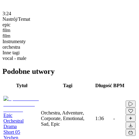
3:24
Nastrój/Temat
epic
film
film
Instrumenty
orchestra
Inne tagi
vocal - male
Podobne utwory
Tytuł
Tagi
Długość
BPM
Orchestra, Adventure,
Epic
Corporate, Emotional,
1:36
-
Orchestral
Sad, Epic
Drama
Short 05
Yevhen