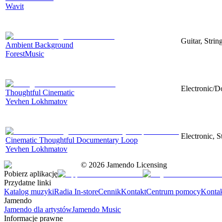
Wavit
Guitar, Strin
Ambient Background
ForestMusic
Electronic/D
Thoughtful Cinematic
Yevhen Lokhmatov
Electronic, 
Cinematic Thoughtful Documentary Loop
Yevhen Lokhmatov
©
2026
Jamendo Licensing
Pobierz aplikację
Przydatne linki
Katalog muzyki
Radia In-store
Cennik
Kontakt
Centrum pomocy
Konta
Jamendo
Jamendo dla artystów
Jamendo Music
Informacje prawne