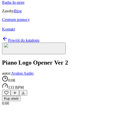
Radia In-store
Zasoby
Blog
Centrum pomocy
Kontakt
Powrót do katalogu
Piano Logo Opener Ver 2
autor:
Avalon Audio
0:08
133 BPM
Kup utwór
0:00