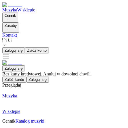
Muzyka
W sklepie
Cennik
Zasoby
Kontakt
🇵🇱
Zaloguj się
Załóż konto
Zaloguj się
Bez karty kredytowej. Anuluj w dowolnej chwili.
Załóż konto
Zaloguj się
Przeglądaj
Muzyka
W sklepie
Cennik
Katalog muzyki