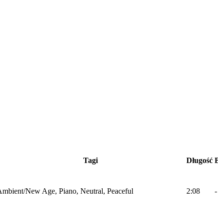
Tagi
Długość
mbient/New Age, Piano, Neutral, Peaceful
2:08
-