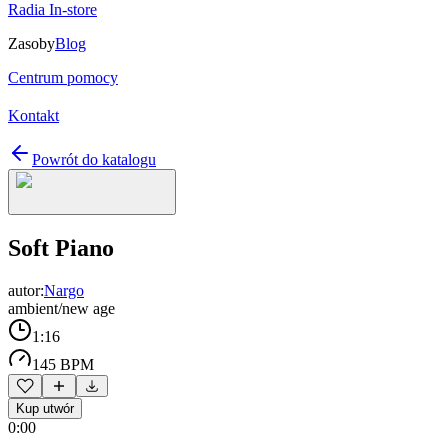
Radia In-store
Zasoby
Blog
Centrum pomocy
Kontakt
Powrót do katalogu
Soft Piano
autor:
Nargo
ambient/new age
1:16
145 BPM
Kup utwór
0:00