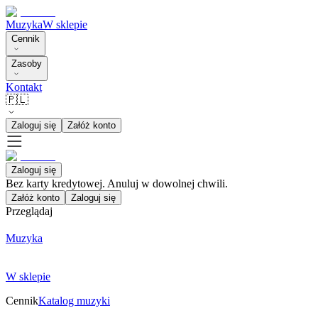
Muzyka
W sklepie
Cennik
Zasoby
Kontakt
🇵🇱
Zaloguj się
Załóż konto
Zaloguj się
Bez karty kredytowej. Anuluj w dowolnej chwili.
Załóż konto
Zaloguj się
Przeglądaj
Muzyka
W sklepie
Cennik
Katalog muzyki