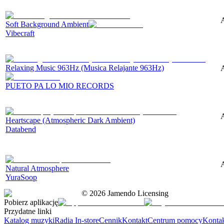
A
Soft Background Ambient
Vibecraft
Relaxing Music 963Hz (Musica Relajante 963Hz)
A
PUETO PA LO MIO RECORDS
Heartscape (Atmospheric Dark Ambient)
Databend
A
Natural Atmosphere
YuraSoop
©
2026
Jamendo Licensing
Pobierz aplikację
Przydatne linki
Katalog muzyki
Radia In-store
Cennik
Kontakt
Centrum pomocy
Konta