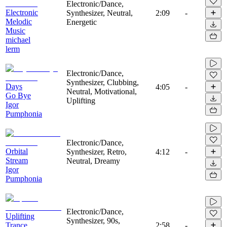
Electronic/Dance,
Electronic
Synthesizer, Neutral,
2:09
-
Melodic
Energetic
Music
michael
lerm
Electronic/Dance,
Synthesizer, Clubbing,
Days
4:05
-
Neutral, Motivational,
Go Bye
Uplifting
Igor
Pumphonia
Electronic/Dance,
Orbital
Synthesizer, Retro,
4:12
-
Stream
Neutral, Dreamy
Igor
Pumphonia
Electronic/Dance,
Uplifting
Synthesizer, 90s,
Trance
2:58
-