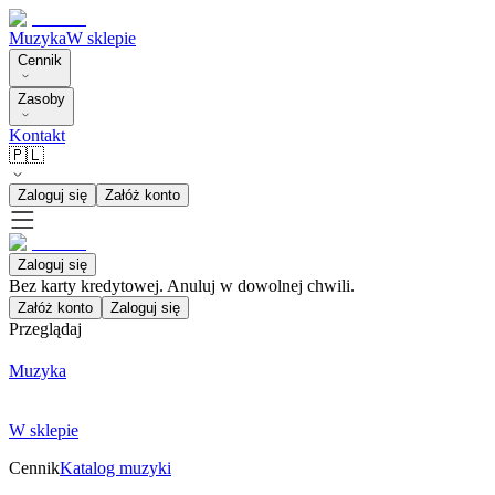
Muzyka
W sklepie
Cennik
Zasoby
Kontakt
🇵🇱
Zaloguj się
Załóż konto
Zaloguj się
Bez karty kredytowej. Anuluj w dowolnej chwili.
Załóż konto
Zaloguj się
Przeglądaj
Muzyka
W sklepie
Cennik
Katalog muzyki