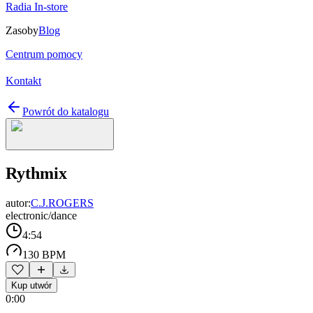
Radia In-store
Zasoby
Blog
Centrum pomocy
Kontakt
Powrót do katalogu
Rythmix
autor:
C.J.ROGERS
electronic/dance
4:54
130 BPM
Kup utwór
0:00