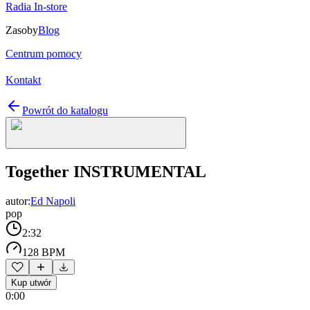
Radia In-store
Zasoby
Blog
Centrum pomocy
Kontakt
Powrót do katalogu
Together INSTRUMENTAL
autor:
Ed Napoli
pop
2:32
128 BPM
Kup utwór
0:00