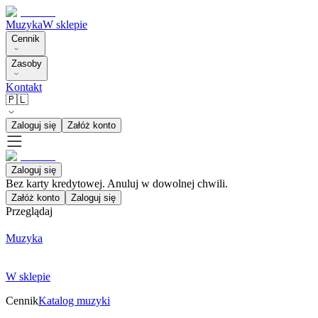
Muzyka
W sklepie
Cennik
Zasoby
Kontakt
🇵🇱
Zaloguj się
Załóż konto
Zaloguj się
Bez karty kredytowej. Anuluj w dowolnej chwili.
Załóż konto
Zaloguj się
Przeglądaj
Muzyka
W sklepie
Cennik
Katalog muzyki