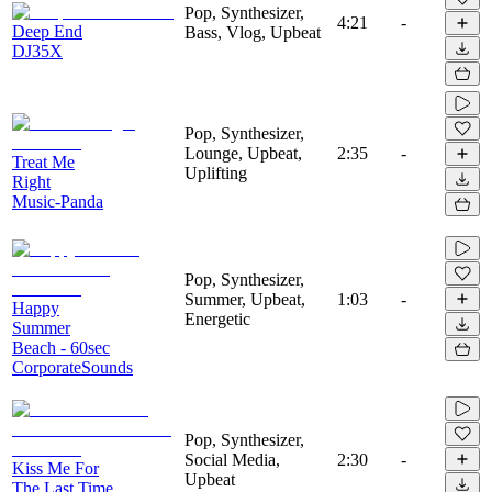
Pop, Synthesizer,
4:21
-
Deep End
Bass, Vlog, Upbeat
DJ35X
Pop, Synthesizer,
Lounge, Upbeat,
2:35
-
Treat Me
Uplifting
Right
Music-Panda
Pop, Synthesizer,
Summer, Upbeat,
1:03
-
Happy
Energetic
Summer
Beach - 60sec
CorporateSounds
Pop, Synthesizer,
Social Media,
2:30
-
Kiss Me For
Upbeat
The Last Time