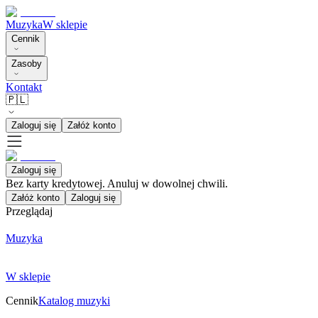
Muzyka
W sklepie
Cennik
Zasoby
Kontakt
🇵🇱
Zaloguj się
Załóż konto
Zaloguj się
Bez karty kredytowej. Anuluj w dowolnej chwili.
Załóż konto
Zaloguj się
Przeglądaj
Muzyka
W sklepie
Cennik
Katalog muzyki