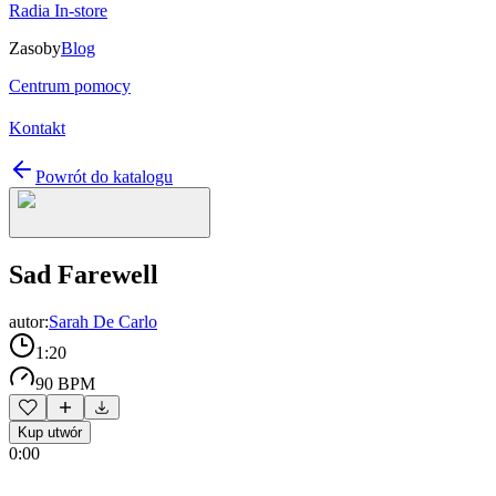
Radia In-store
Zasoby
Blog
Centrum pomocy
Kontakt
Powrót do katalogu
Sad Farewell
autor:
Sarah De Carlo
1:20
90 BPM
Kup utwór
0:00