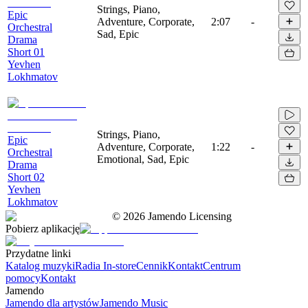
Strings, Piano,
Epic
Adventure, Corporate,
2:07
-
Orchestral
Sad, Epic
Drama
Short 01
Yevhen
Lokhmatov
Strings, Piano,
Epic
Adventure, Corporate,
1:22
-
Orchestral
Emotional, Sad, Epic
Drama
Short 02
Yevhen
Lokhmatov
©
2026
Jamendo Licensing
Pobierz aplikację
Przydatne linki
Katalog muzyki
Radia In-store
Cennik
Kontakt
Centrum
pomocy
Kontakt
Jamendo
Jamendo dla artystów
Jamendo Music