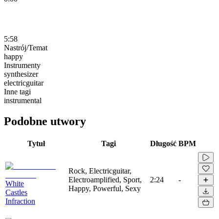
5:58
Nastrój/Temat
happy
Instrumenty
synthesizer
electricguitar
Inne tagi
instrumental
Podobne utwory
Tytuł
Tagi
Długość
BPM
Rock, Electricguitar,
Electroamplified, Sport,
2:24
-
White
Happy, Powerful, Sexy
Castles
Infraction