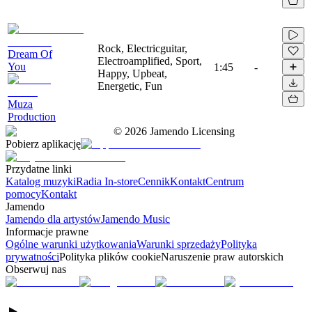
Rock, Electricguitar,
Dream Of
Electroamplified, Sport,
You
1:45
-
Happy, Upbeat,
Energetic, Fun
Muza
Production
©
2026
Jamendo Licensing
Pobierz aplikację
Przydatne linki
Katalog muzyki
Radia In-store
Cennik
Kontakt
Centrum
pomocy
Kontakt
Jamendo
Jamendo dla artystów
Jamendo Music
Informacje prawne
Ogólne warunki użytkowania
Warunki sprzedaży
Polityka
prywatności
Polityka plików cookie
Naruszenie praw autorskich
Obserwuj nas