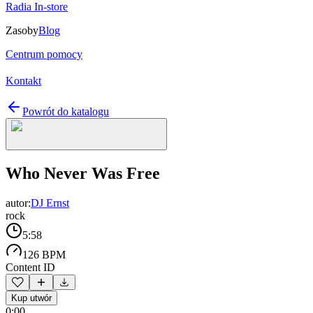
Radia In-store
Zasoby
Blog
Centrum pomocy
Kontakt
Powrót do katalogu
Who Never Was Free
autor:
DJ Ernst
rock
5:58
126 BPM
Content ID
Kup utwór
0:00