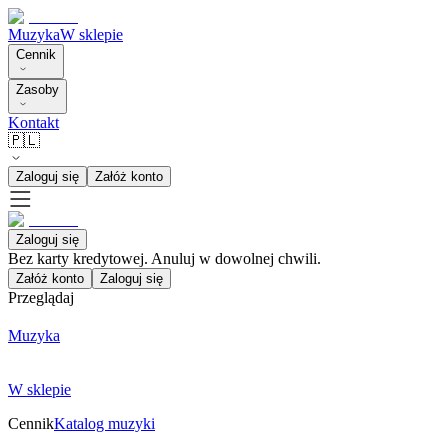
Muzyka
W sklepie
Cennik
Zasoby
Kontakt
🇵🇱
Zaloguj się
Załóż konto
Zaloguj się
Bez karty kredytowej. Anuluj w dowolnej chwili.
Załóż konto
Zaloguj się
Przeglądaj
Muzyka
W sklepie
Cennik
Katalog muzyki