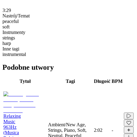
3:29
Nastrój/Temat
peaceful
soft
Instrumenty
strings
harp
Inne tagi
instrumental
Podobne utwory
Tytuł
Tagi
Długość
BPM
Relaxing
Music
Ambient/New Age,
963Hz
Strings, Piano, Soft,
2:02
-
(Musica
Neutral, Peaceful