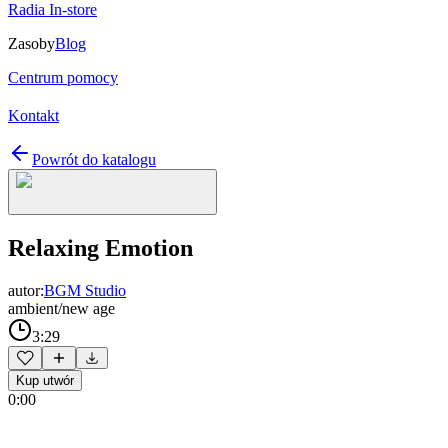
Radia In-store
Zasoby
Blog
Centrum pomocy
Kontakt
Powrót do katalogu
Relaxing Emotion
autor:
BGM Studio
ambient/new age
3:29
Kup utwór
0:00