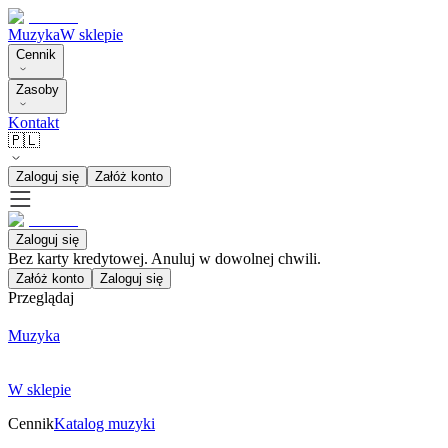
Muzyka
W sklepie
Cennik
Zasoby
Kontakt
🇵🇱
Zaloguj się
Załóż konto
Zaloguj się
Bez karty kredytowej. Anuluj w dowolnej chwili.
Załóż konto
Zaloguj się
Przeglądaj
Muzyka
W sklepie
Cennik
Katalog muzyki