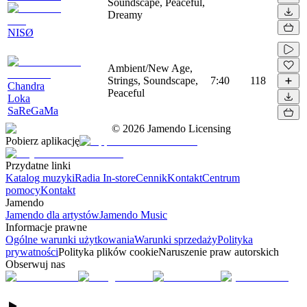
Soundscape, Peaceful,
Dreamy
NISØ
Ambient/New Age,
Strings, Soundscape,
7:40
118
Chandra
Peaceful
Loka
SaReGaMa
©
2026
Jamendo Licensing
Pobierz aplikację
Przydatne linki
Katalog muzyki
Radia In-store
Cennik
Kontakt
Centrum
pomocy
Kontakt
Jamendo
Jamendo dla artystów
Jamendo Music
Informacje prawne
Ogólne warunki użytkowania
Warunki sprzedaży
Polityka
prywatności
Polityka plików cookie
Naruszenie praw autorskich
Obserwuj nas