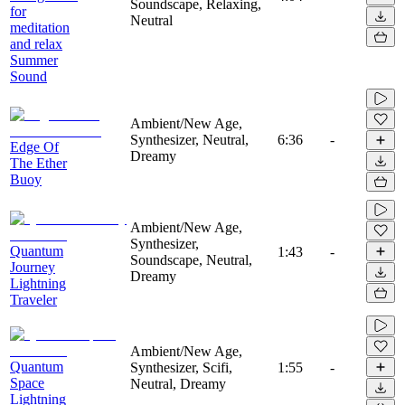
Soundscape, Relaxing,
for
Neutral
meditation
and relax
Summer
Sound
Ambient/New Age,
Synthesizer, Neutral,
6:36
-
Edge Of
Dreamy
The Ether
Buoy
Ambient/New Age,
Synthesizer,
Quantum
1:43
-
Soundscape, Neutral,
Journey
Dreamy
Lightning
Traveler
Ambient/New Age,
Quantum
Synthesizer, Scifi,
1:55
-
Space
Neutral, Dreamy
Lightning