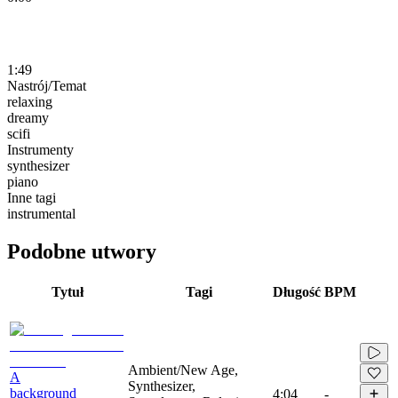
1:49
Nastrój/Temat
relaxing
dreamy
scifi
Instrumenty
synthesizer
piano
Inne tagi
instrumental
Podobne utwory
Tytuł
Tagi
Długość
BPM
Ambient/New Age,
A
Synthesizer,
background
4:04
-