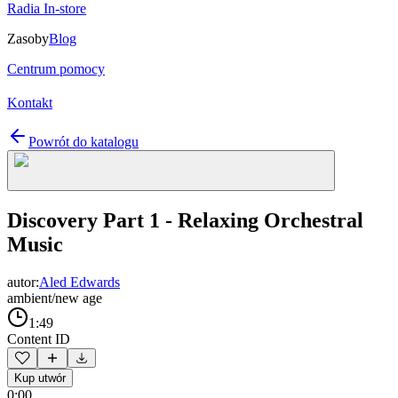
Radia In-store
Zasoby
Blog
Centrum pomocy
Kontakt
Powrót do katalogu
Discovery Part 1 - Relaxing Orchestral
Music
autor:
Aled Edwards
ambient/new age
1:49
Content ID
Kup utwór
0:00