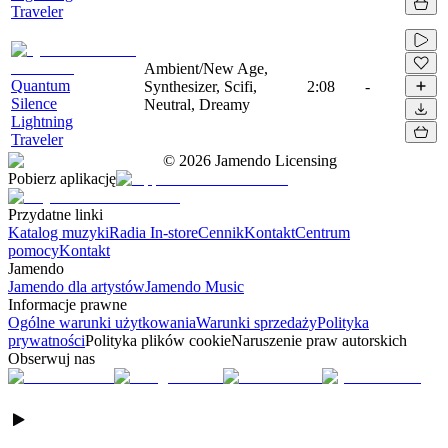
Traveler
Ambient/New Age,
Quantum
Synthesizer, Scifi,
2:08
-
Silence
Neutral, Dreamy
Lightning
Traveler
©
2026
Jamendo Licensing
Pobierz aplikację
Przydatne linki
Katalog muzyki
Radia In-store
Cennik
Kontakt
Centrum
pomocy
Kontakt
Jamendo
Jamendo dla artystów
Jamendo Music
Informacje prawne
Ogólne warunki użytkowania
Warunki sprzedaży
Polityka
prywatności
Polityka plików cookie
Naruszenie praw autorskich
Obserwuj nas