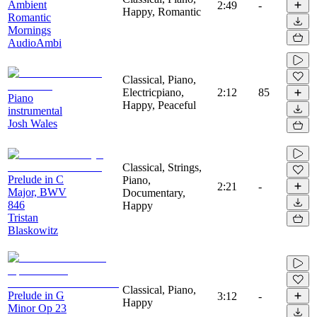
Ambient
2:49
-
Happy, Romantic
Romantic
Mornings
AudioAmbi
Classical, Piano,
Electricpiano,
2:12
85
Piano
Happy, Peaceful
instrumental
Josh Wales
Classical, Strings,
Prelude in C
Piano,
2:21
-
Major, BWV
Documentary,
846
Happy
Tristan
Blaskowitz
Classical, Piano,
Prelude in G
3:12
-
Happy
Minor Op 23