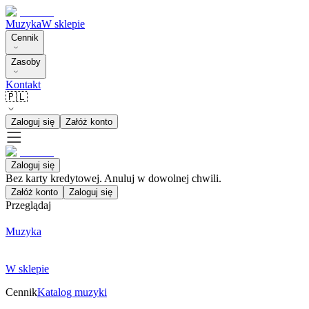
Muzyka
W sklepie
Cennik
Zasoby
Kontakt
🇵🇱
Zaloguj się
Załóż konto
Zaloguj się
Bez karty kredytowej. Anuluj w dowolnej chwili.
Załóż konto
Zaloguj się
Przeglądaj
Muzyka
W sklepie
Cennik
Katalog muzyki