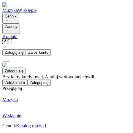
Muzyka
W sklepie
Cennik
Zasoby
Kontakt
🇵🇱
Zaloguj się
Załóż konto
Zaloguj się
Bez karty kredytowej. Anuluj w dowolnej chwili.
Załóż konto
Zaloguj się
Przeglądaj
Muzyka
W sklepie
Cennik
Katalog muzyki