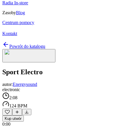
Radia In-store
Zasoby
Blog
Centrum pomocy
Kontakt
Powrót do katalogu
Sport Electro
autor:
Energysound
electronic
2:08
124 BPM
Kup utwór
0:00