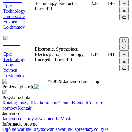
Technology, Energetic,
2:36
140
Epic
Powerful
Technology
Underscore
Yevhen
Lokhmatov
Electronic, Synthesizer,
Epic
Electricpiano, Technology,
1:49
141
Technology
Energetic, Powerful
Loop
Yevhen
Lokhmatov
©
2026
Jamendo Licensing
Pobierz aplikację
Przydatne linki
Katalog muzyki
Radia In-store
Cennik
Kontakt
Centrum
pomocy
Kontakt
Jamendo
Jamendo dla artystów
Jamendo Music
Informacje prawne
Ogólne warunki użytkowania
Warunki sprzedaży
Polityka